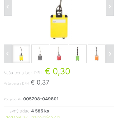
€ 0,30
Vaša cena bez DPH
€ 0,37
Vaša cena s DPH
005798-049801
Kód produktu
Hlavný sklad
4 585 ks
dodanie 3-5 pracovných dní