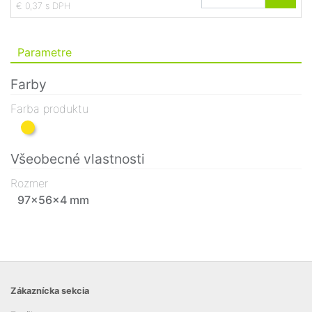
€ 0,37 s DPH
Parametre
Farby
Farba produktu
Všeobecné vlastnosti
Rozmer
97×56×4 mm
Zákaznícka sekcia