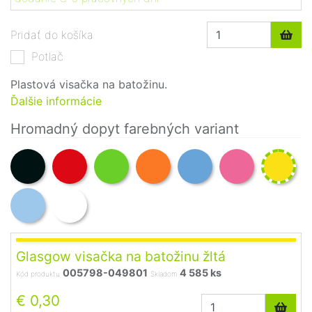
Pridať do košíka
Potlač
Plastová visačka na batožinu.
Ďalšie informácie
Hromadný dopyt farebných variant
Glasgow visačka na batožinu žltá
005798-049801
4 585 ks
Kód produktu
Skladom
€ 0,30