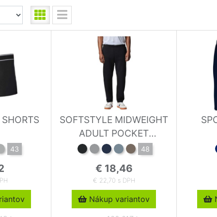
R SHORTS
SOFTSTYLE MIDWEIGHT
SP
ADULT POCKET
SWEATPANTS
43
48
2
€ 18,46
DPH
€ 22,70 s DPH
iantov
Nákup variantov
N