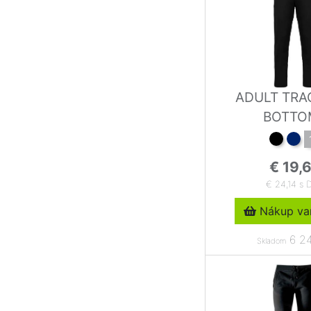
ADULT TRA
BOTTO
€ 19,
€ 24,14 s 
Nákup var
6 24
Skladom