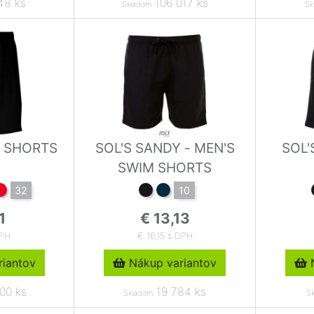
48 ks
106 017 ks
Skladom
Sk
S SHORTS
SOL'S SANDY - MEN'S
SOL'
SWIM SHORTS
32
10
1
€ 13,13
DPH
€ 16,15 s DPH
iantov
Nákup variantov
N
00 ks
19 784 ks
Skladom
S