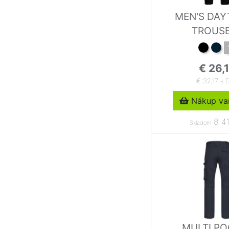
MEN'S DA
TROUS
€ 26,
€ 32,17 s 
Nákup var
8 41
Skladom
MULTI P