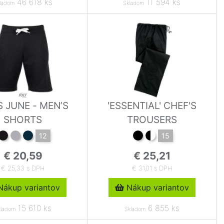
46 618 ks
11 594 ks
ladom
Skladom
S JUNE - MEN’S
'ESSENTIAL' CHEF'S
SHORTS
TROUSERS
12
15
€ 20,59
€ 25,21
€ 25,33 s DPH
€ 31,01 s DPH
ákup variantov
Nákup variantov
15 610 ks
6 855 ks
kladom
Skladom