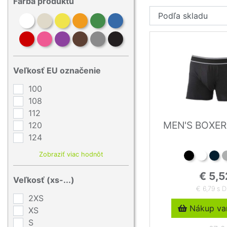
Farba produktu
Veľkosť EU označenie
100
108
112
MEN'S BOXE
120
124
Zobraziť viac hodnôt
€ 5,5
Veľkosť (xs-...)
€ 6,79 s 
2XS
Nákup var
XS
S