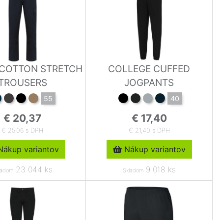
 COTTON STRETCH
COLLEGE CUFFED
TROUSERS
JOGPANTS
55
40
€ 20,37
€ 17,40
€ 25,06 s DPH
€ 21,40 s DPH
ákup variantov
Nákup variantov
23 044 ks
9 018 ks
ladom
Skladom