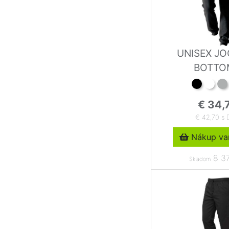
UNISEX JO
BOTTO
€ 34,
€ 42,70 s
Nákup var
8 37
Skladom