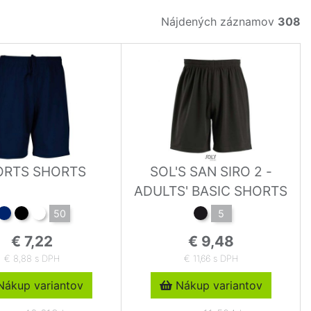
Nájdených záznamov
308
ORTS SHORTS
SOL'S SAN SIRO 2 -
ADULTS' BASIC SHORTS
50
5
€ 7,22
€ 9,48
€ 8,88 s DPH
€ 11,66 s DPH
ákup variantov
Nákup variantov