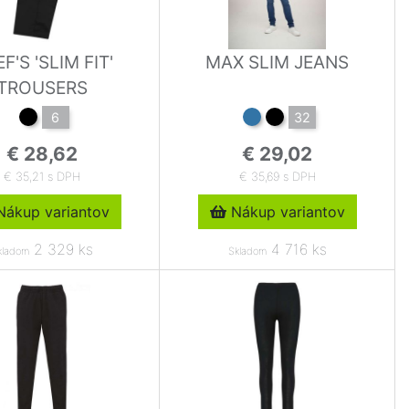
F'S 'SLIM FIT'
MAX SLIM JEANS
TROUSERS
6
32
€ 28,62
€ 29,02
€ 35,21 s DPH
€ 35,69 s DPH
ákup variantov
Nákup variantov
2 329 ks
4 716 ks
kladom
Skladom