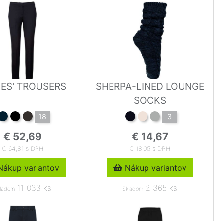
IES' TROUSERS
SHERPA-LINED LOUNGE
SOCKS
18
3
€ 52,69
€ 14,67
€ 64,81 s DPH
€ 18,05 s DPH
ákup variantov
Nákup variantov
11 033 ks
2 365 ks
ladom
Skladom