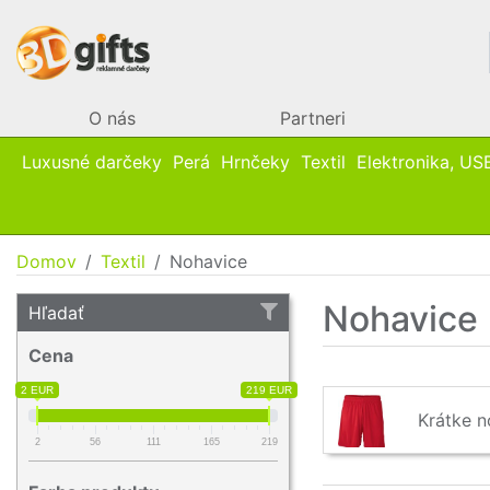
O nás
Partneri
Luxusné darčeky
Perá
Hrnčeky
Textil
Elektronika, US
Domov
Textil
Nohavice
Nohavice
Hľadať
Cena
2 EUR
219 EUR
Krátke n
2
56
111
165
219