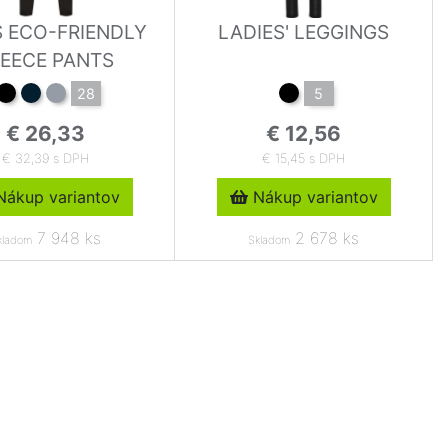
S ECO-FRIENDLY
LADIES' LEGGINGS
LEECE PANTS
28
5
€ 26,33
€ 12,56
€ 32,39 s DPH
€ 15,45 s DPH
ákup variantov
Nákup variantov
7 948 ks
2 678 ks
kladom
Skladom