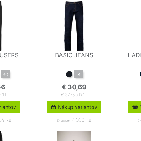
OUSERS
BASIC JEANS
LAD
30
8
66
€ 30,69
DPH
€ 37,75 s DPH
iantov
Nákup variantov
N
39 ks
7 068 ks
Skladom
Sk