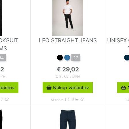
CKSUIT
LEO STRAIGHT JEANS
UNISEX
MS
14
27
62
€ 29,02
DPH
€ 35,69 s DPH
iantov
Nákup variantov
N
7 ks
10 609 ks
Skladom
Sk