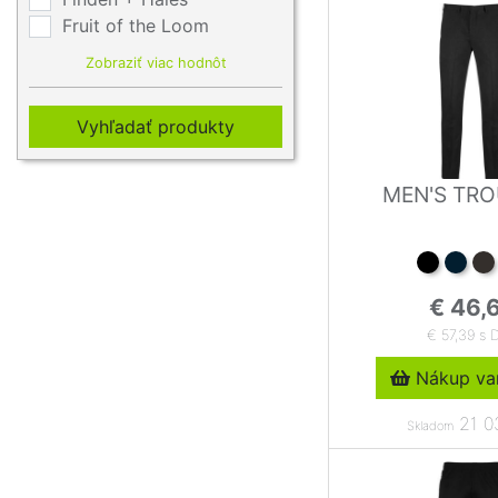
Fruit of the Loom
Zobraziť viac hodnôt
Vyhľadať produkty
MEN'S TR
€ 46,
€ 57,39 s 
Nákup var
21 0
Skladom