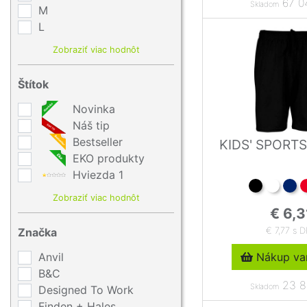
67 0
Skladom
M
L
Zobraziť viac hodnôt
Štítok
Novinka
Náš tip
Bestseller
KIDS' SPORT
EKO produkty
Hviezda 1
Zobraziť viac hodnôt
€ 6,3
Značka
€ 7,77 s 
Anvil
Nákup var
B&C
23 8
Skladom
Designed To Work
Finden + Hales