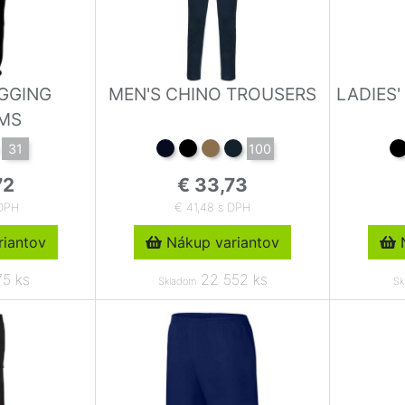
GGING
MEN'S CHINO TROUSERS
LADIES
MS
31
100
72
€ 33,73
 DPH
€ 41,48 s DPH
iantov
Nákup variantov
N
5 ks
22 552 ks
Skladom
Sk