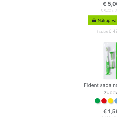
€ 5,0
€ 6,22 s 
Nákup var
8 49
Skladom
Fident sada na
zubo
€ 1,5