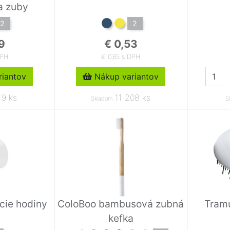
a zuby
2
2
9
€ 0,53
DPH
€ 0,65 s DPH
iantov
Nákup variantov
19 ks
11 208 ks
Skladom
S
cie hodiny
ColoBoo bambusová zubná
Tramu
kefka