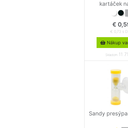
kartáček n
€ 0,5
€ 0,73 s 
Nákup var
11 7
Skladom
Sandy presýpa