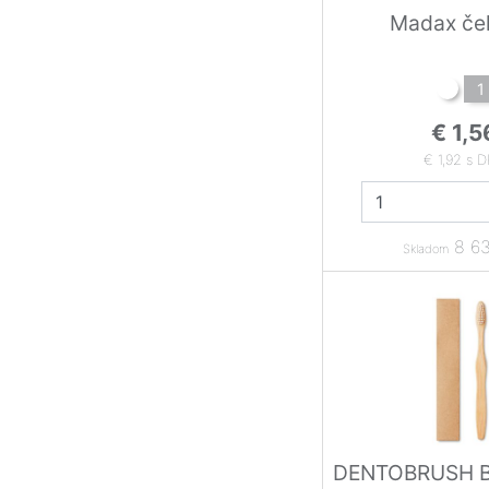
Madax če
1
€ 1,5
€ 1,92 s 
8 63
Skladom
DENTOBRUSH 