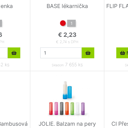
lenka
BASE lékarnička
FLIP FLA
1
6
€ 2,23
DPH
€ 2,74 s DPH
N
2 ks
7 655 ks
Skladom
S
Bambusová
JOLIE. Balzam na pery
CI Pře