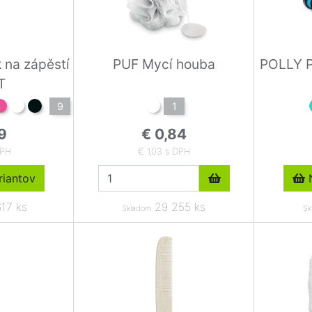
 na zápěstí
PUF Mycí houba
POLLY P
T
9
1
9
€ 0,84
DPH
€ 1,03 s DPH
iantov
N
17 ks
29 255 ks
Skladom
Sk