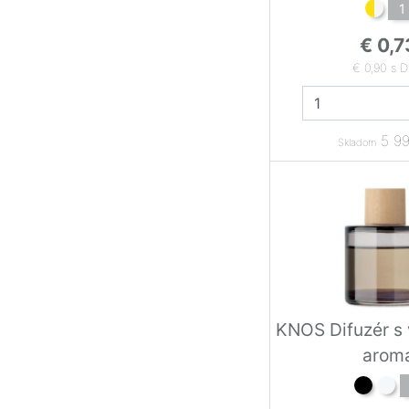
1
€ 0,7
€ 0,90 s 
5 99
Skladom
KNOS Difuzér s
arom