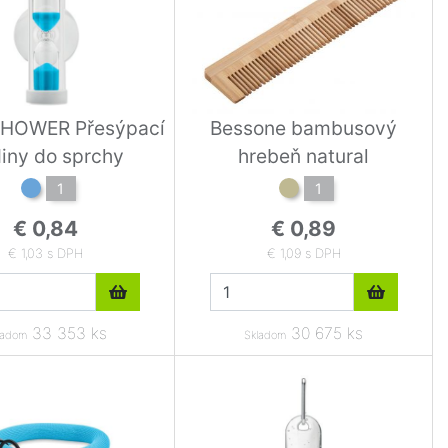
HOWER Přesýpací
Bessone bambusový
iny do sprchy
hrebeň natural
1
1
€ 0,84
€ 0,89
€ 1,03 s DPH
€ 1,09 s DPH
33 353 ks
30 675 ks
ladom
Skladom