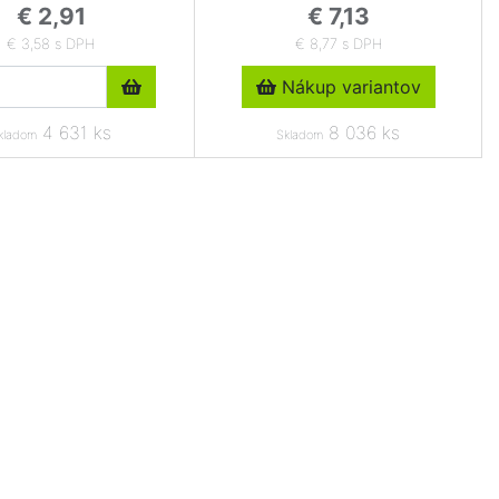
€ 2,91
€ 7,13
€ 3,58 s DPH
€ 8,77 s DPH
Nákup variantov
4 631 ks
8 036 ks
kladom
Skladom