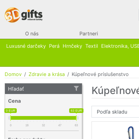
O nás
Partneri
Luxusné darčeky
Perá
Hrnčeky
Textil
Elektronika, US
Domov
Zdravie a krása
Kúpeľnové príslušenstvo
Kúpeľnové
Hľadať
Cena
0 EUR
63 EUR
0
16
32
47
63