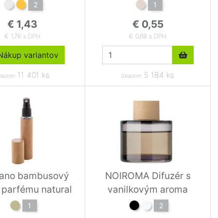
2
1
€ 1,43
€ 0,55
€ 1,76 s DPH
€ 0,68 s DPH
ákup variantov
11 401 ks
5 184 ks
kladom
Skladom
rano bambusový
NOIROMA Difuzér s
 parfému natural
vanilkovým aroma
1
2