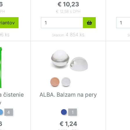
6
€ 10,23
DPH
€ 12,58 s DPH
iantov
6 ks
4 854 ks
Skladom
S
 čistenie
ALBA. Balzam na pery
v
4
1
6
€ 1,24