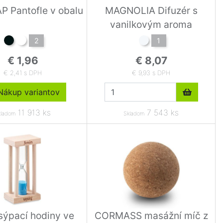
P Pantofle v obalu
MAGNOLIA Difuzér s
vanilkovým aroma
2
1
€ 1,96
€ 8,07
€ 2,41 s DPH
€ 9,93 s DPH
ákup variantov
11 913 ks
7 543 ks
kladom
Skladom
sýpací hodiny ve
CORMASS masážní míč z