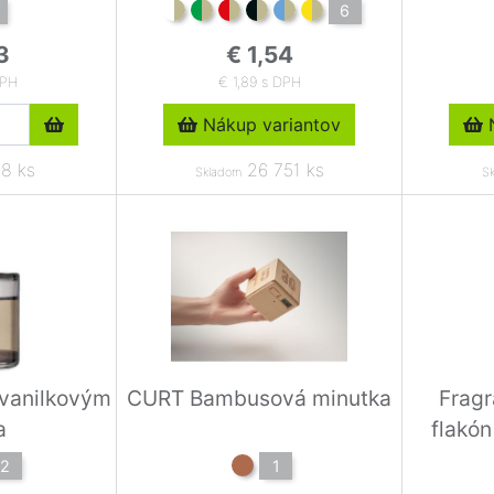
6
3
€ 1,54
DPH
€ 1,89 s DPH
Nákup variantov
N
8 ks
26 751 ks
Skladom
S
 vanilkovým
CURT Bambusová minutka
Frag
a
flakón
2
1