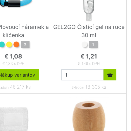
lovoucí náramek a
GEL2GO Čisticí gel na ruce
klíčenka
30 ml
3
1
€ 1,08
€ 1,21
€ 1,33 s DPH
€ 1,49 s DPH
ákup variantov
46 217 ks
18 305 ks
ladom
Skladom