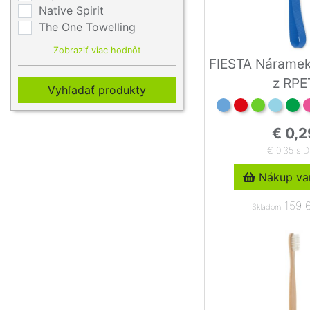
Native Spirit
The One Towelling
Zobraziť viac hodnôt
FIESTA Náramek
z RPE
Vyhľadať produkty
€ 0,2
€ 0,35 s 
Nákup var
159 6
Skladom