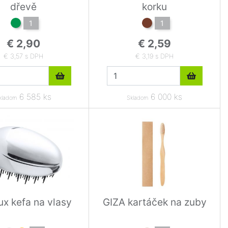
dřevě
korku
1
1
€ 2,90
€ 2,59
€ 3,57 s DPH
€ 3,19 s DPH
6 585 ks
6 000 ks
kladom
Skladom
x kefa na vlasy
GIZA kartáček na zuby