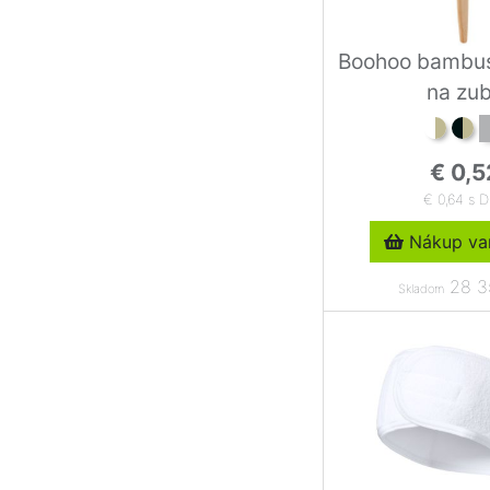
Boohoo bambus
na zu
€ 0,5
€ 0,64 s 
Nákup var
28 3
Skladom