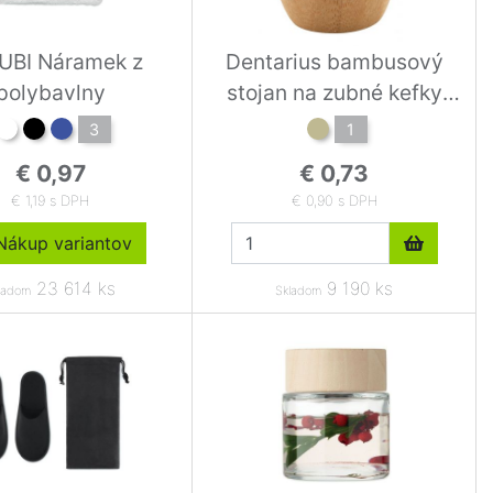
UBI Náramek z
Dentarius bambusový
polybavlny
stojan na zubné kefky
natural
3
1
€ 0,97
€ 0,73
€ 1,19 s DPH
€ 0,90 s DPH
ákup variantov
23 614 ks
9 190 ks
ladom
Skladom