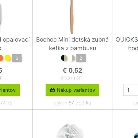
 opalovací
Boohoo Mini detská zubná
QUICKS
o
kefka z bambusu
hod
6
2
5
€ 0,52
DPH
€ 0,64 s DPH
iantov
Nákup variantov
74 ks
57 793 ks
Skladom
Sk