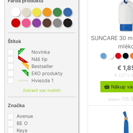
Farba produktu
SUNCARE 30 ml
Štítok
mlék
Novinka
Náš tip
Bestseller
€ 1,8
EKO produkty
€ 2,27 s 
Hviezda 1
Nákup var
Zobraziť viac hodnôt
105 5
Skladom
Značka
Avenue
BE O
Keya