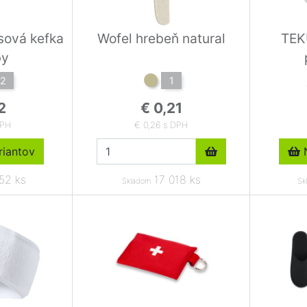
ová kefka
Wofel hrebeň natural
TEK
by
2
1
2
€ 0,21
DPH
€ 0,26 s DPH
iantov
N
52 ks
17 018 ks
Skladom
Sk