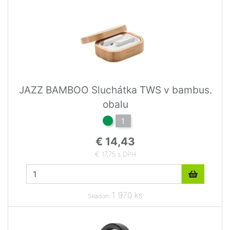
JAZZ BAMBOO Sluchátka TWS v bambus.
obalu
1
€ 14,43
€ 17,75 s DPH
1 970 ks
Skladom