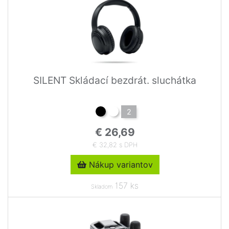
SILENT Skládací bezdrát. sluchátka
2
€ 26,69
€ 32,82 s DPH
Nákup variantov
157 ks
Skladom