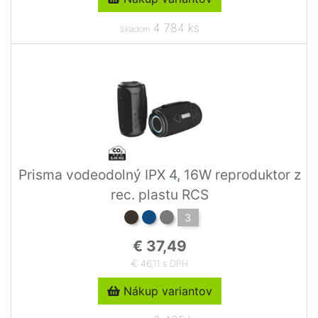
4 784 ks
Skladom
Prisma vodeodolný IPX 4, 16W reproduktor z
rec. plastu RCS
3
€ 37,49
€ 46,11 s DPH
Nákup variantov