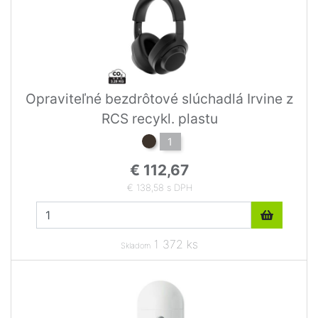
Opraviteľné bezdrôtové slúchadlá Irvine z
RCS recykl. plastu
1
€ 112,67
€ 138,58 s DPH
1 372 ks
Skladom