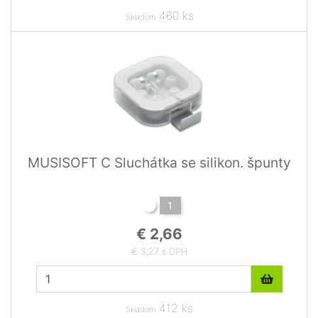
460 ks
Skladom
MUSISOFT C Sluchátka se silikon. špunty
1
€ 2,66
€ 3,27 s DPH
412 ks
Skladom