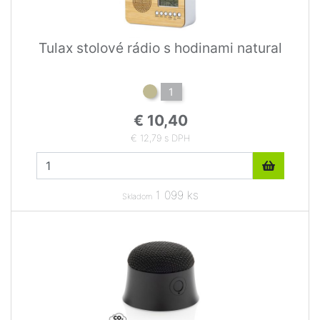
Tulax stolové rádio s hodinami natural
1
€ 10,40
€ 12,79 s DPH
1 099 ks
Skladom