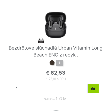
Bezdrôtové slúchadlá Urban Vitamin Long
Beach ENC z recykl.
1
€ 62,53
€ 76,91 s DPH
190 ks
Skladom