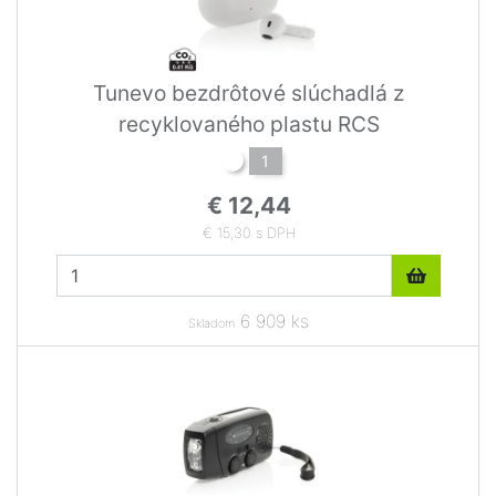
Tunevo bezdrôtové slúchadlá z
recyklovaného plastu RCS
1
€ 12,44
€ 15,30 s DPH
6 909 ks
Skladom