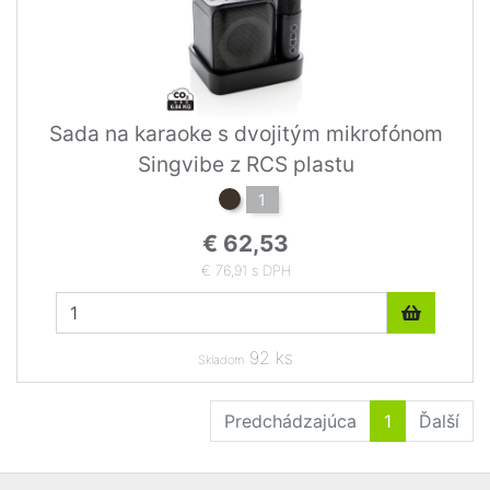
Sada na karaoke s dvojitým mikrofónom
Singvibe z RCS plastu
1
€ 62,53
€ 76,91 s DPH
92 ks
Skladom
Predchádzajúca
1
Ďalší