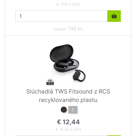
€ 17,18 s DPH
746 ks
Skladom
Slúchadlá TWS Fitsound z RCS
recyklovaného plastu
1
€ 12,44
€ 15,30 s DPH