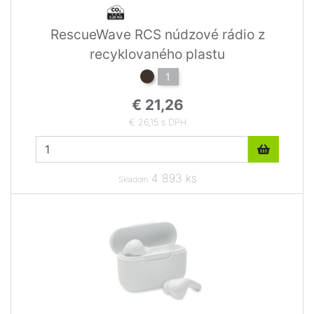
RescueWave RCS núdzové rádio z
recyklovaného plastu
1
€ 21,26
€ 26,15 s DPH
4 893 ks
Skladom