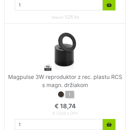
526 ks
Skladom
Magpulse 3W reproduktor z rec. plastu RCS
s magn. držiakom
1
€ 18,74
€ 23,05 s DPH