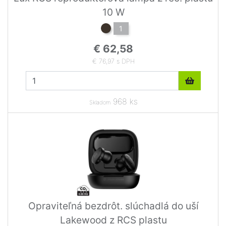
10 W
1
€ 62,58
€ 76,97 s DPH
968 ks
Skladom
Opraviteľná bezdrôt. slúchadlá do uší
Lakewood z RCS plastu