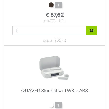
1
€ 87,62
€ 107,78 s DPH
965 ks
Skladom
QUAVER Sluchátka TWS z ABS
1