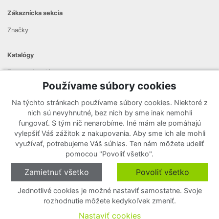
Zákaznícka sekcia
Značky
Katalógy
Zoznam katalógov
Používame súbory cookies
Prihlásiť sa k odberu noviniek
Na týchto stránkach používame súbory cookies. Niektoré z
Zaregistrujte sa k odberu nášho newslettera a nenechajte si
nich sú nevyhnutné, bez nich by sme inak nemohli
ujsť žiadne ponuky ani nové produkty.
fungovať. S tým nič nenarobíme. Iné mám ale pomáhajú
vylepšiť Váš zážitok z nakupovania. Aby sme ich ale mohli
využívať, potrebujeme Váš súhlas. Ten nám môžete udeliť
pomocou "Povoliť všetko".
Zamietnuť všetko
Povoliť všetko
Jednotlivé cookies je možné nastaviť samostatne. Svoje
rozhodnutie môžete kedykoľvek zmeniť.
O cookies
Nastavenie cookies
Nastaviť cookies
Copyright © 2020 - 2026
•
Created by
JP-WebShop
.