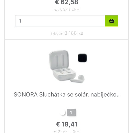
€ 62,58
€ 76,97 s DPH
3 188 ks
Skladom
SONORA Sluchátka se solár. nabíječkou
1
€ 18,41
€ 22,65 s DPH