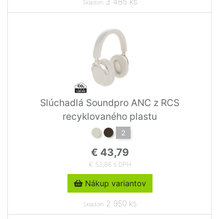
3 485 ks
Skladom
Slúchadlá Soundpro ANC z RCS
recyklovaného plastu
2
€ 43,79
€ 53,86 s DPH
Nákup variantov
2 950 ks
Skladom