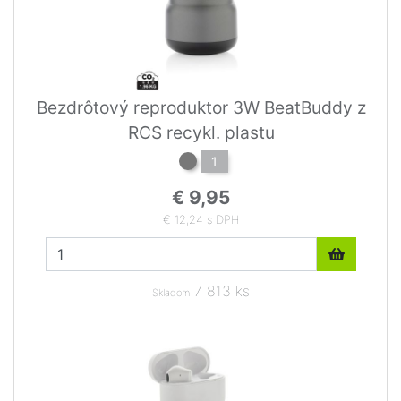
Bezdrôtový reproduktor 3W BeatBuddy z
RCS recykl. plastu
1
€ 9,95
€ 12,24 s DPH
7 813 ks
Skladom