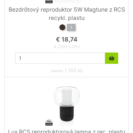
Bezdrôtový reproduktor 5W Magtune z RCS
recykl. plastu
1
€ 18,74
€ 23,05 s DPH
1 050 ks
Skladom
Lux RCS reproduktorová lampa z rec. plastu