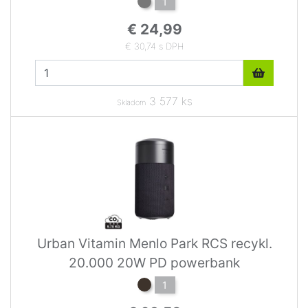
1
€ 24,99
€ 30,74 s DPH
3 577 ks
Skladom
Urban Vitamin Menlo Park RCS recykl.
20.000 20W PD powerbank
1