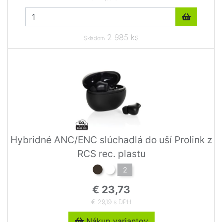
2 985 ks
Skladom
Hybridné ANC/ENC slúchadlá do uší Prolink z
RCS rec. plastu
2
€ 23,73
€ 29,19 s DPH
Nákup variantov