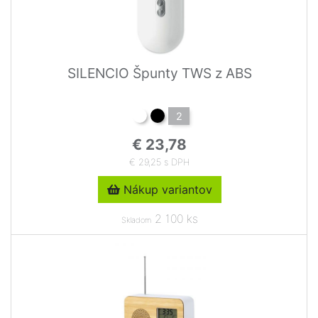
SILENCIO Špunty TWS z ABS
2
€ 23,78
€ 29,25 s DPH
Nákup variantov
2 100 ks
Skladom