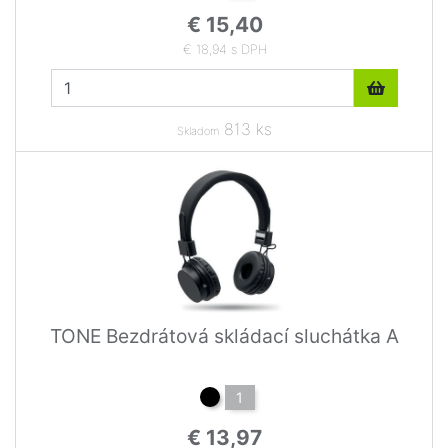
€ 15,40
€ 18,94 s DPH
813 ks
Skladom
TONE Bezdrátová skládací sluchátka A
1
€ 13,97