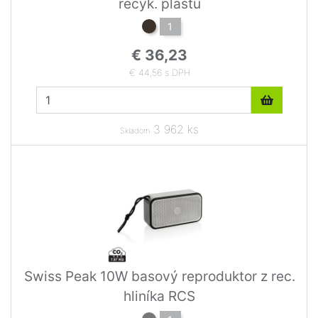
recyk. plastu
1
€ 36,23
€ 44,56 s DPH
3 962 ks
Skladom
Swiss Peak 10W basový reproduktor z rec.
hliníka RCS