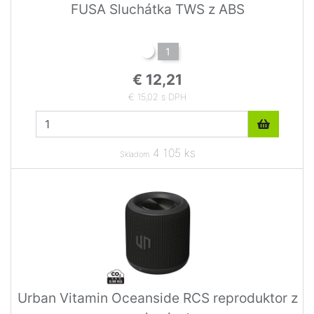
FUSA Sluchátka TWS z ABS
1
€ 12,21
€ 15,02 s DPH
4 105 ks
Skladom
Urban Vitamin Oceanside RCS reproduktor z