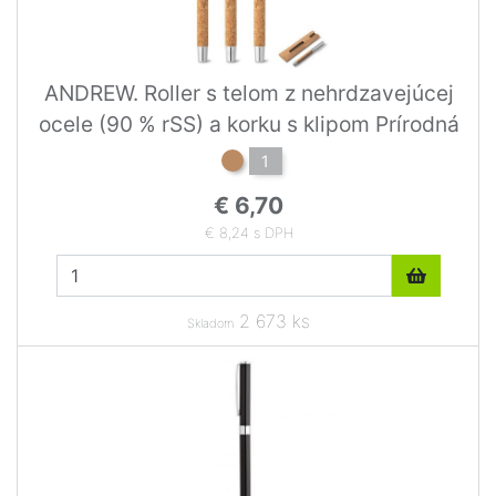
ANDREW. Roller s telom z nehrdzavejúcej
ocele (90 % rSS) a korku s klipom Prírodná
1
€ 6,70
€ 8,24 s DPH
2 673 ks
Skladom