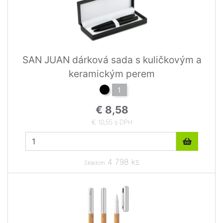
SAN JUAN dárková sada s kuličkovým a
keramickým perem
1
€ 8,58
€ 10,55 s DPH
4 798 ks
Skladom