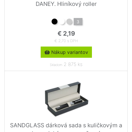
DANEY. Hliníkový roller
3
€ 2,19
€ 2,70 s DPH
Nákup variantov
2 875 ks
Skladom
SANDGLASS dárková sada s kuličkovým a