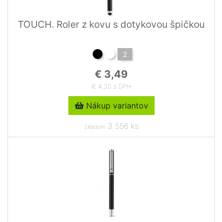
TOUCH. Roler z kovu s dotykovou špičkou
2
€ 3,49
€ 4,30 s DPH
Nákup variantov
3 556 ks
Skladom