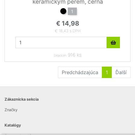
keramickým perem, černá
1
€ 14,98
€ 18,43 s DPH
916 ks
Skladom
Predchádzajúca
1
Ďalší
Zákaznícka sekcia
Značky
Katalógy