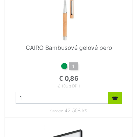
CAIRO Bambusové gelové pero
1
€ 0,86
€ 1,06 s DPH
42 598 ks
Skladom