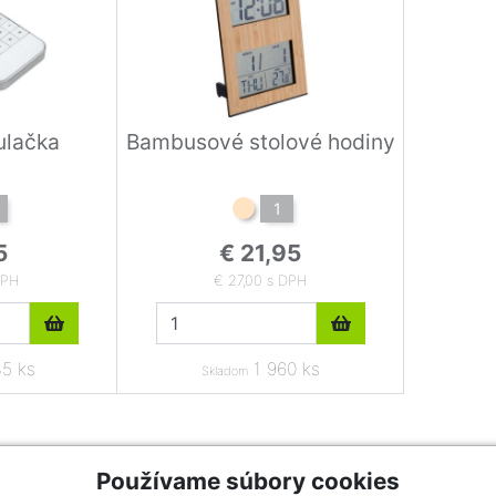
ulačka
Bambusové stolové hodiny
1
5
€ 21,95
DPH
€ 27,00 s DPH
5 ks
1 960 ks
Skladom
Používame súbory cookies