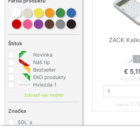
Farba produktu
ZACK Kalk
Štítok
Novinka
1
Náš tip
Bestseller
€ 5,1
EKO produkty
€ 6,33 s 
Hviezda 1
Zobraziť viac hodnôt
5 73
Skladom
Značka
SOL´s