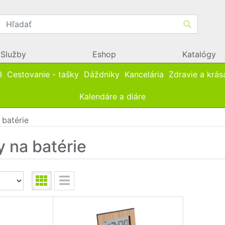
Služby
Eshop
Katalógy
B
Cestovanie - tašky
Dáždniky
Kancelária
Zdravie a krás
Kalendáre a diáre
 batérie
y na batérie