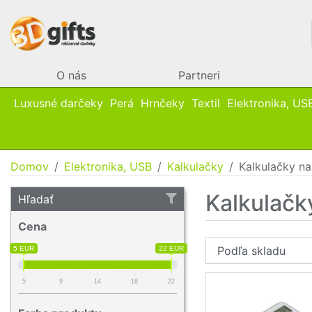
O nás
Partneri
Luxusné darčeky
Perá
Hrnčeky
Textil
Elektronika, US
Domov
Elektronika, USB
Kalkulačky
Kalkulačky na
Kalkulačk
Hľadať
Cena
5 EUR
22 EUR
5
9
14
18
22