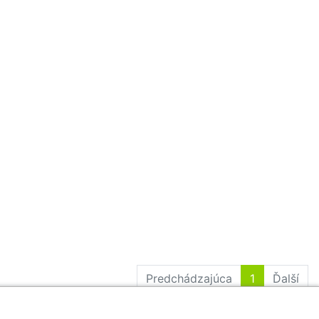
Predchádzajúca
1
Ďalší