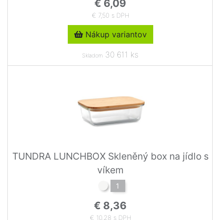
€ 6,09
€ 7,50 s DPH
Nákup variantov
30 611 ks
Skladom
TUNDRA LUNCHBOX Skleněný box na jídlo s
víkem
1
€ 8,36
€ 10,28 s DPH