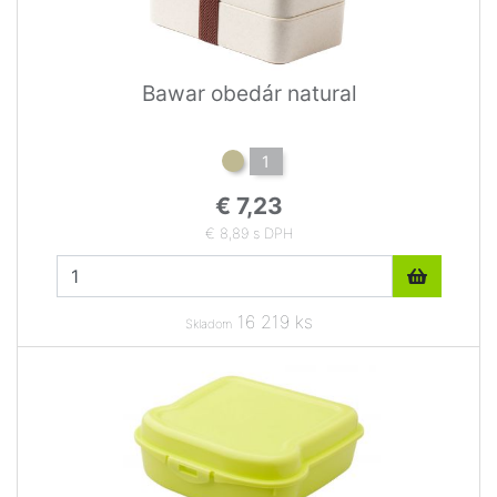
Bawar obedár natural
1
€ 7,23
€ 8,89 s DPH
16 219 ks
Skladom