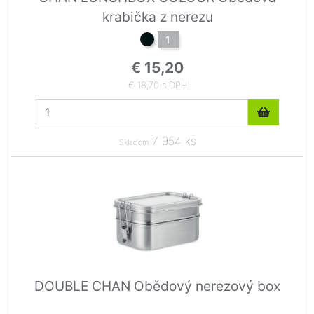
krabička z nerezu
1
€ 15,20
€ 18,70 s DPH
7 954 ks
Skladom
DOUBLE CHAN Obědový nerezový box