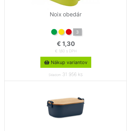
Noix obedár
3
€ 1,30
€ 1,60 s DPH
Nákup variantov
31 956 ks
Skladom