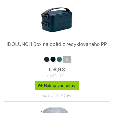
IDOLUNCH Box na oběd z recyklovaného PP
3
€ 6,93
€ 8,52 s DPH
Nákup variantov
19 192 ks
Skladom