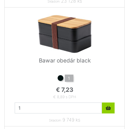
23 128 ks
Skladom
Bawar obedár black
1
€ 7,23
€ 8,89 s DPH
9 749 ks
Skladom