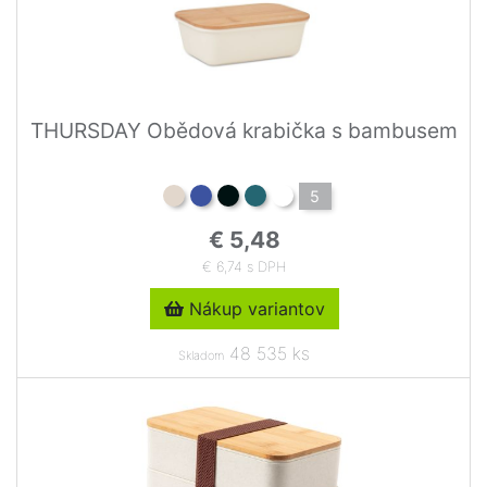
THURSDAY Obědová krabička s bambusem
5
€ 5,48
€ 6,74 s DPH
Nákup variantov
48 535 ks
Skladom