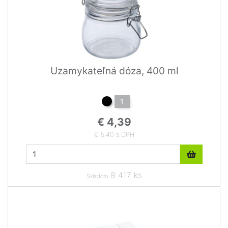
Uzamykateľná dóza, 400 ml
1
€ 4,39
€ 5,40 s DPH
8 417 ks
Skladom