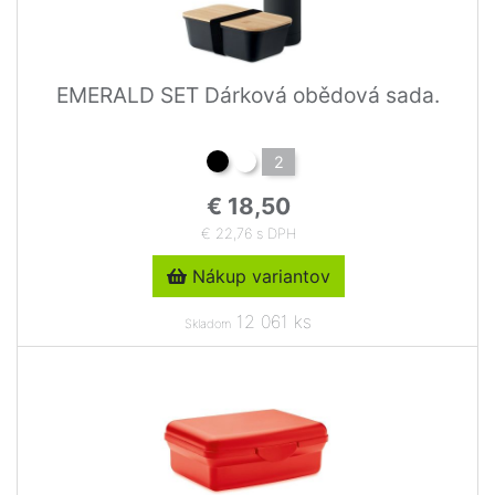
EMERALD SET Dárková obědová sada.
2
€ 18,50
€ 22,76 s DPH
Nákup variantov
12 061 ks
Skladom