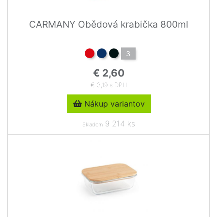
CARMANY Obědová krabička 800ml
3
€ 2,60
€ 3,19 s DPH
Nákup variantov
9 214 ks
Skladom