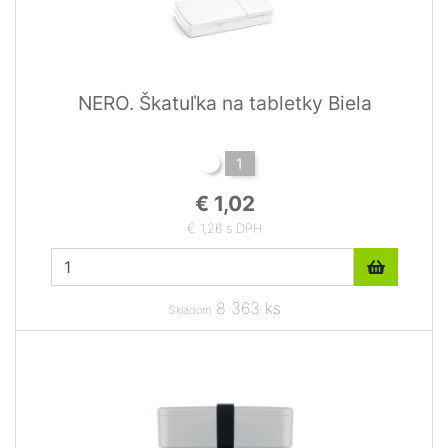
NERO. Škatuľka na tabletky Biela
1
€ 1,02
€ 1,26 s DPH
8 363 ks
Skladom