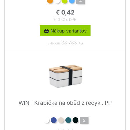
4
€ 0,42
€ 0,52 s DPH
Nákup variantov
33 733 ks
Skladom
WINT Krabička na oběd z recykl. PP
5