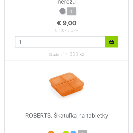
nerezu
1
€ 9,00
€ 11,07 s DPH
14 803 ks
Skladom
ROBERTS. Škatuľka na tabletky