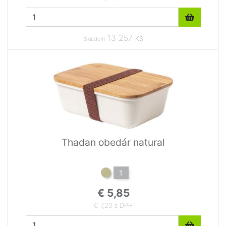
13 257 ks
Skladom
Thadan obedár natural
1
€ 5,85
€ 7,20 s DPH