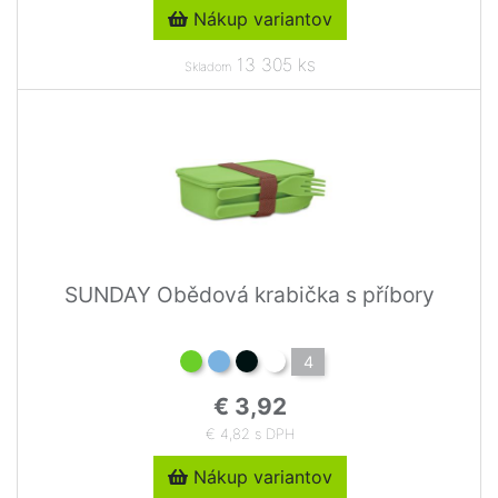
Nákup variantov
13 305 ks
Skladom
SUNDAY Obědová krabička s příbory
4
€ 3,92
€ 4,82 s DPH
Nákup variantov