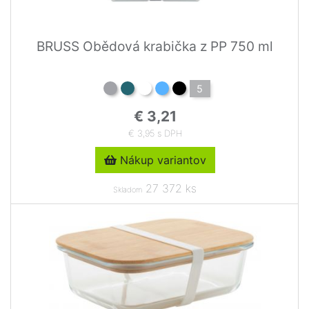
BRUSS Obědová krabička z PP 750 ml
5
€ 3,21
€ 3,95 s DPH
Nákup variantov
27 372 ks
Skladom