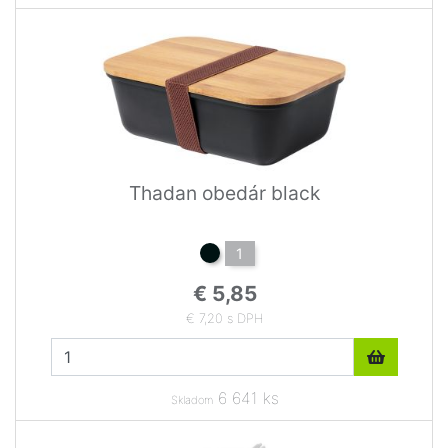
Thadan obedár black
1
€ 5,85
€ 7,20 s DPH
6 641 ks
Skladom