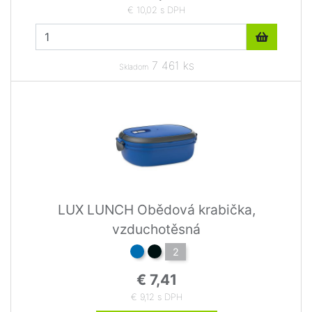
€ 10,02 s DPH
7 461 ks
Skladom
LUX LUNCH Obědová krabička,
vzduchotěsná
2
€ 7,41
€ 9,12 s DPH