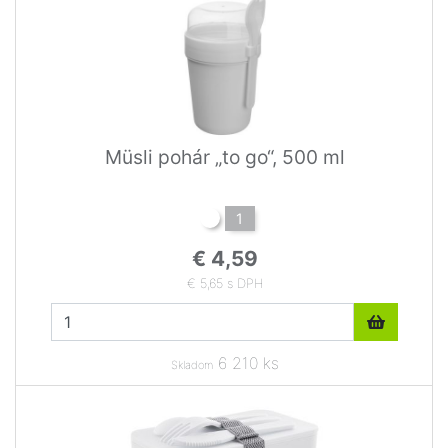
Müsli pohár „to go“, 500 ml
1
€ 4,59
€ 5,65 s DPH
6 210 ks
Skladom