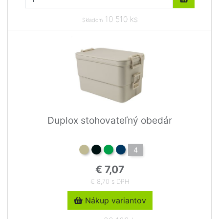
10 510 ks
Skladom
Duplox stohovateľný obedár
4
€ 7,07
€ 8,70 s DPH
Nákup variantov