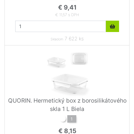
€ 9,41
€ 11,57 s DPH
7 622 ks
Skladom
QUORIN. Hermetický box z borosilikátového
skla 1 L Biela
1
€ 8,15