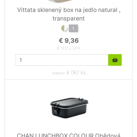
Vittata sklenený box na jedlo natural ,
transparent
1
€ 9,36
€ 11,51 s DPH
8 067 ks
Skladom
CHAN LUNCHBOX COLOUR Obědová