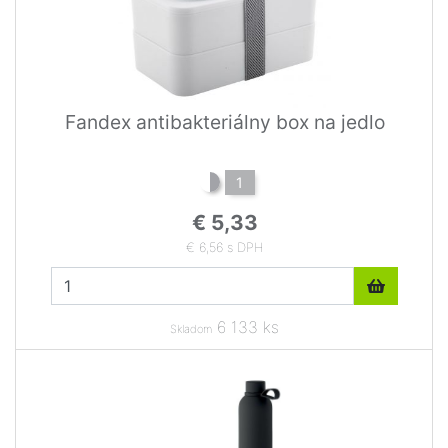
Fandex antibakteriálny box na jedlo
1
€ 5,33
€ 6,56 s DPH
6 133 ks
Skladom