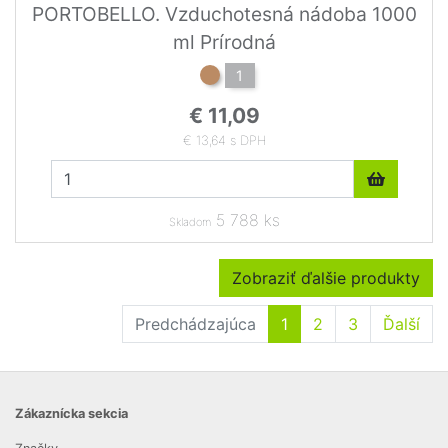
PORTOBELLO. Vzduchotesná nádoba 1000
ml Prírodná
1
€ 11,09
€ 13,64 s DPH
5 788 ks
Skladom
Zobraziť ďalšie produkty
Predchádzajúca
1
2
3
Ďalší
Zákaznícka sekcia