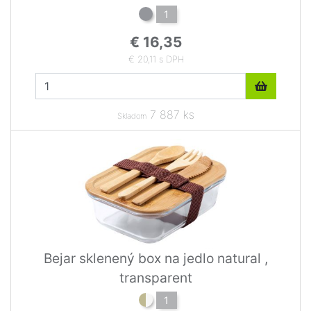
1
€ 16,35
€ 20,11 s DPH
7 887 ks
Skladom
Bejar sklenený box na jedlo natural ,
transparent
1