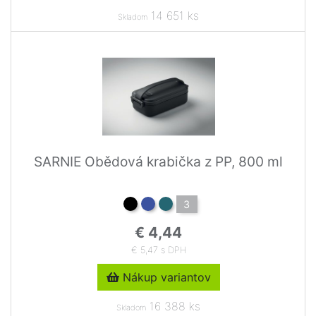
14 651 ks
Skladom
SARNIE Obědová krabička z PP, 800 ml
3
€ 4,44
€ 5,47 s DPH
Nákup variantov
16 388 ks
Skladom