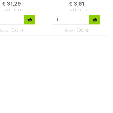
€ 31,29
€ 3,61
€ 38,49 s DPH
€ 4,44 s DPH
666 ks
398 ks
Skladom
Skladom