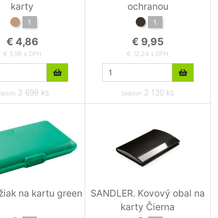
karty
ochranou
1
1
€ 4,86
€ 9,95
€ 5,98 s DPH
€ 12,24 s DPH
2 698 ks
2 130 ks
kladom
Skladom
žiak na kartu green
SANDLER. Kovový obal na
karty Čierna