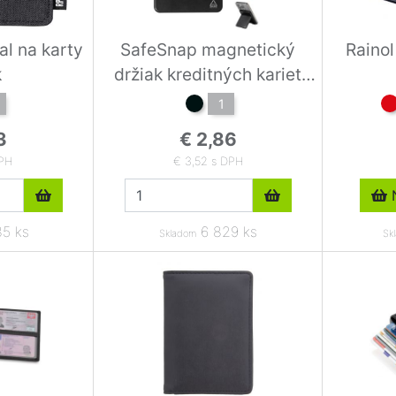
l na karty
SafeSnap magnetický
Rainol
k
držiak kreditných kariet
RABS
1
3
€ 2,86
DPH
€ 3,52 s DPH
N
5 ks
6 829 ks
Skladom
Sk