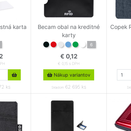
stná karta
Becam obal na kreditné
Copek R
karty
6
2
€ 0,12
DPH
€ 0,15 s DPH
Nákup variantov
72 ks
62 695 ks
Skladom
Sk