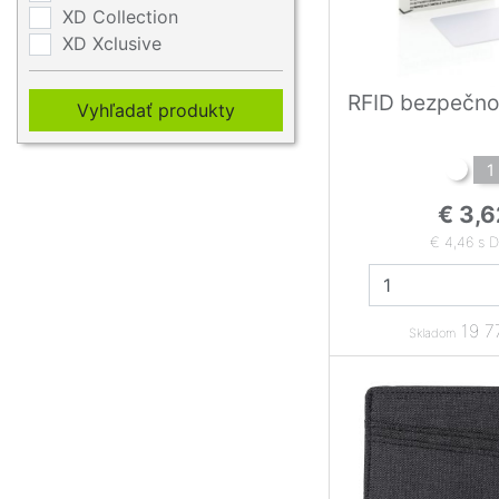
XD Collection
XD Xclusive
RFID bezpečno
Vyhľadať produkty
1
€ 3,6
€ 4,46 s 
19 7
Skladom