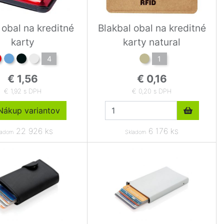
 obal na kreditné
Blakbal obal na kreditné
karty
karty natural
4
1
€ 1,56
€ 0,16
€ 1,92 s DPH
€ 0,20 s DPH
ákup variantov
22 926 ks
6 176 ks
ladom
Skladom