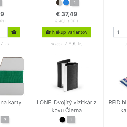
2
69
€ 37,49
 DPH
€ 46,11 s DPH
Nákup variantov
7 ks
2 899 ks
Skladom
S
 na karty
LONE. Dvojitý vizitkár z
RFID hl
kovu Čierna
ka
3
1