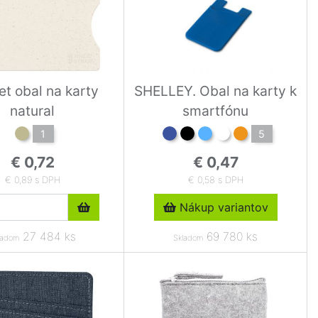
t obal na karty
SHELLEY. Obal na karty k
natural
smartfónu
1
5
€ 0,72
€ 0,47
€ 0,89 s DPH
€ 0,58 s DPH
Nákup variantov
27 484 ks
69 780 ks
ladom
Skladom