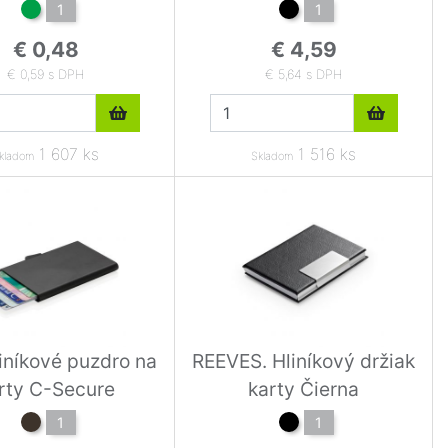
1
1
€ 0,48
€ 4,59
€ 0,59 s DPH
€ 5,64 s DPH
1 607 ks
1 516 ks
kladom
Skladom
iníkové puzdro na
REEVES. Hliníkový držiak
rty C-Secure
karty Čierna
1
1