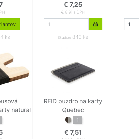
7
€ 7,25
DPH
€ 8,91 s DPH
iantov
4 ks
843 ks
Skladom
busová
RFID puzdro na karty
rty natural
Quebec
1
5
€ 7,51