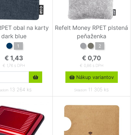
PET obal na karty
Refelt Money RPET plstená
dark blue
peňaženka
1
2
€ 1,43
€ 0,70
€ 1,76 s DPH
€ 0,86 s DPH
Nákup variantov
13 264 ks
11 305 ks
ladom
Skladom