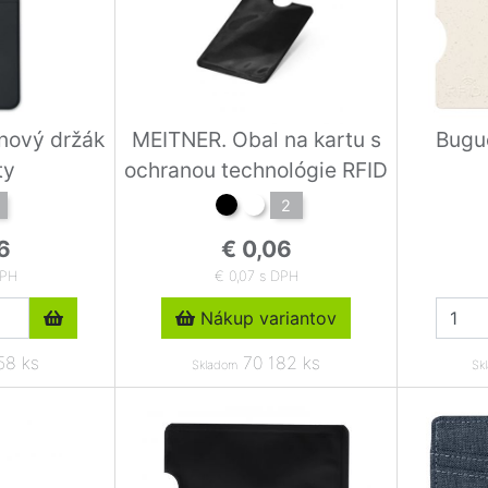
onový držák
MEITNER. Obal na kartu s
Bugue
ty
ochranou technológie RFID
2
6
€ 0,06
DPH
€ 0,07 s DPH
Nákup variantov
58 ks
70 182 ks
Skladom
Sk