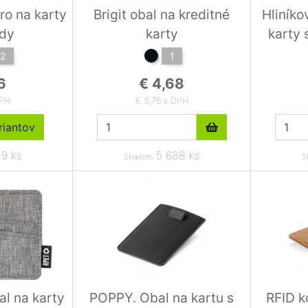
o na karty
Brigit obal na kreditné
Hliníko
ady
karty
karty
2
1
6
€ 4,68
DPH
€ 5,76 s DPH
iantov
9 ks
5 688 ks
Skladom
S
l na karty
POPPY. Obal na kartu s
RFID k