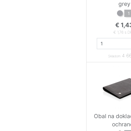
grey
1
€ 1,4
€ 1,76 s 
4 66
Skladom
Obal na dokla
ochran