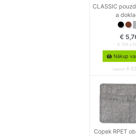
CLASSIC pouzdr
a dokl
€ 5,7
€ 7,08 s 
Nákup var
6 62
Skladom
Copek RPET oba