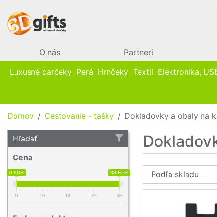
O nás
Partneri
Luxusné darčeky
Perá
Hrnčeky
Textil
Elektronika, US
Domov
Cestovanie - tašky
Dokladovky a obaly na k
Dokladovk
Hľadať
Cena
0 EUR
38 EUR
0
10
19
29
38