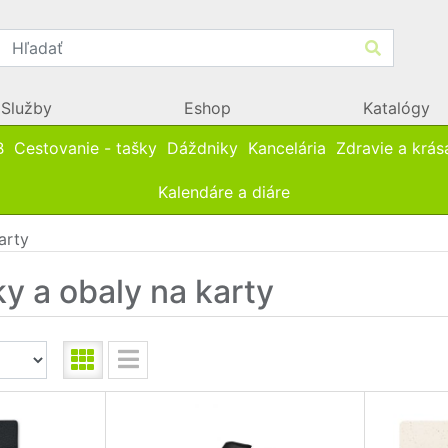
Služby
Eshop
Katalógy
B
Cestovanie - tašky
Dáždniky
Kancelária
Zdravie a krás
Kalendáre a diáre
arty
y a obaly na karty