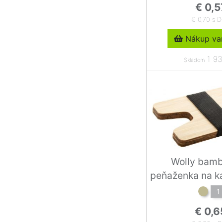
€ 0,5
€ 0,70 s 
Nákup var
1 93
Skladom
Wolly bam
peňaženka na ka
1
€ 0,6