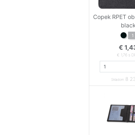
Copek RPET oba
blac
1
€ 1,4
€ 1,76 s 
8 23
Skladom