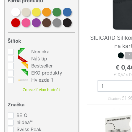
Farba produktu
SILICARD Silik
Štítok
na kar
Novinka
1
Náš tip
Bestseller
€ 0,4
EKO produkty
€ 0,57 s 
Hviezda 1
Zobraziť viac hodnôt
51 9
Skladom
Značka
BE O
hi!dea™
Swiss Peak