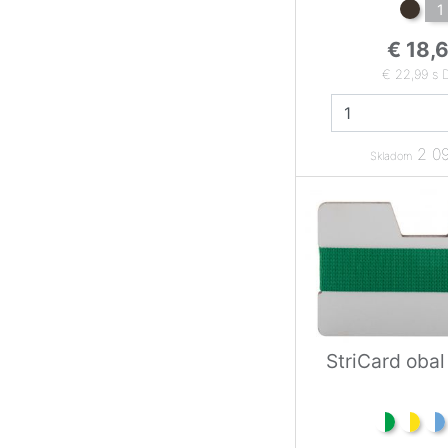
1
€ 18,
€ 22,99 s
2 09
Skladom
StriCard obal