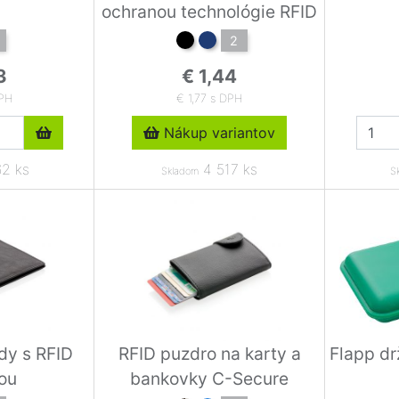
ochranou technológie RFID
2
3
€ 1,44
DPH
€ 1,77 s DPH
Nákup variantov
2 ks
4 517 ks
Skladom
S
dy s RFID
RFID puzdro na karty a
Flapp dr
ou
bankovky C-Secure