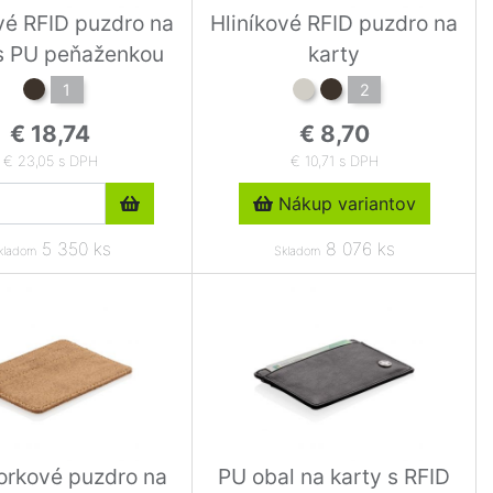
vé RFID puzdro na
Hliníkové RFID puzdro na
 s PU peňaženkou
karty
1
2
€ 18,74
€ 8,70
€ 23,05 s DPH
€ 10,71 s DPH
Nákup variantov
5 350 ks
8 076 ks
kladom
Skladom
orkové puzdro na
PU obal na karty s RFID