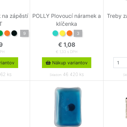
 na zápěstí
POLLY Plovoucí náramek a
Treby z
T
klíčenka
9
3
9
€ 1,08
DPH
€ 1,33 s DPH
iantov
Nákup variantov
62 ks
46 420 ks
Skladom
Sk