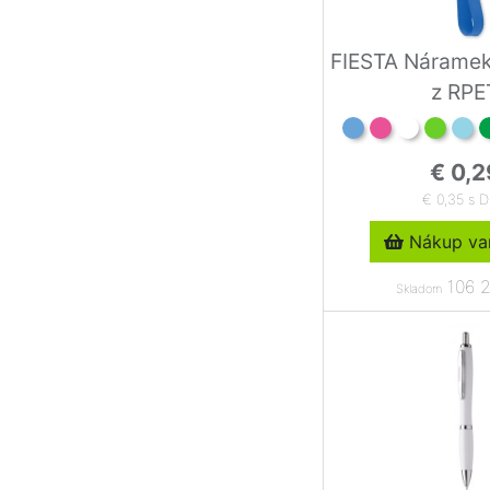
FIESTA Náramek
z RPE
€ 0,2
€ 0,35 s 
Nákup var
106 2
Skladom