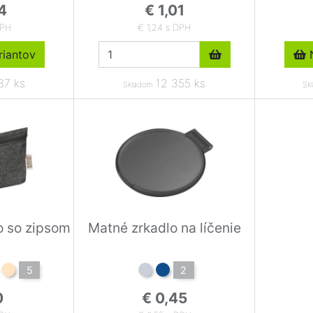
4
€ 1,01
DPH
€ 1,24 s DPH
iantov
N
87 ks
12 355 ks
Skladom
Sk
o so zipsom
Matné zrkadlo na líčenie
5
2
0
€ 0,45