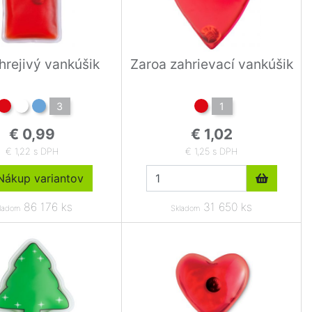
hrejivý vankúšik
Zaroa zahrievací vankúšik
3
1
€ 0,99
€ 1,02
€ 1,22 s DPH
€ 1,25 s DPH
ákup variantov
86 176 ks
31 650 ks
ladom
Skladom