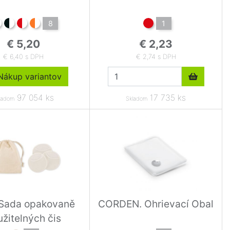
8
1
€ 5,20
€ 2,23
€ 6,40 s DPH
€ 2,74 s DPH
ákup variantov
97 054 ks
17 735 ks
ladom
Skladom
Sada opakovaně
CORDEN. Ohrievací Obal
žitelných čis