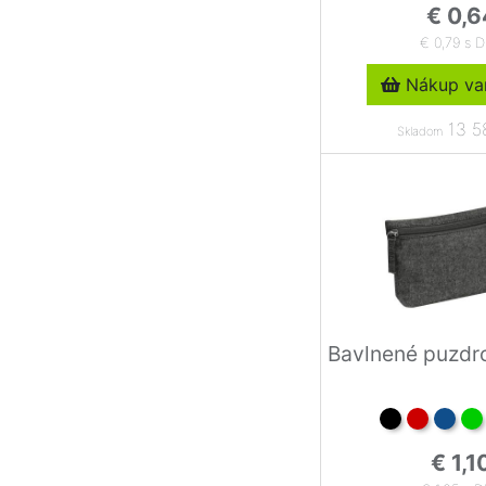
€ 0,6
€ 0,79 s 
Nákup var
13 5
Skladom
Bavlnené puzdr
€ 1,1