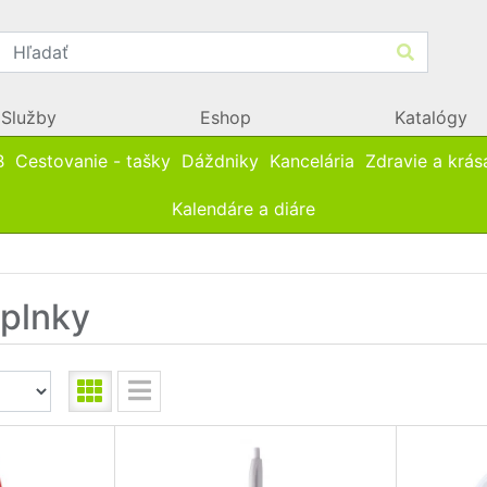
Služby
Eshop
Katalógy
B
Cestovanie - tašky
Dáždniky
Kancelária
Zdravie a krás
Kalendáre a diáre
plnky