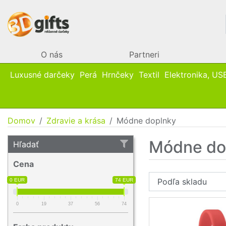
O nás
Partneri
Luxusné darčeky
Perá
Hrnčeky
Textil
Elektronika, US
Domov
Zdravie a krása
Módne doplnky
Módne do
Hľadať
Cena
0 EUR
74 EUR
0
19
37
56
74