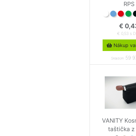
RPS
€ 0,4
€ 0,53 s 
Nákup var
59 9
Skladom
VANITY Kos
taštička 