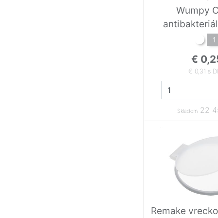
Wumpy C
antibakteriá
1
€ 0,2
€ 0,31 s 
22 4
Skladom
Remake vrecko