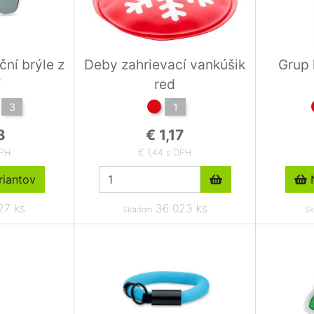
ní brýle z
Deby zahrievací vankúšik
Grup 
T
red
3
1
3
€ 1,17
DPH
€ 1,44 s DPH
iantov
N
27 ks
36 023 ks
Skladom
Sk