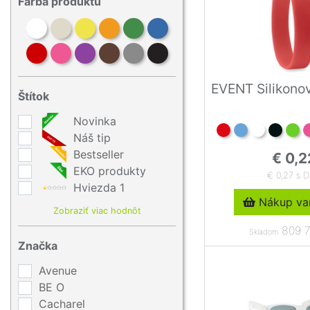
Farba produktu
EVENT Silikono
Štítok
Novinka
Náš tip
Bestseller
€ 0,2
EKO produkty
€ 0,27 s 
Hviezda 1
Nákup var
Zobraziť viac hodnôt
809 7
Skladom
Značka
Avenue
BE O
Cacharel