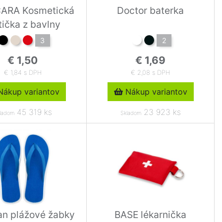
ARA Kosmetická
Doctor baterka
tička z bavlny
3
2
€ 1,50
€ 1,69
€ 1,84 s DPH
€ 2,08 s DPH
ákup variantov
Nákup variantov
45 319 ks
23 923 ks
ladom
Skladom
n plážové žabky
BASE lékarnička