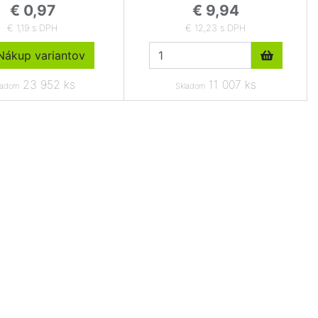
€ 0,97
€ 9,94
€ 1,19 s DPH
€ 12,23 s DPH
ákup variantov
23 952 ks
11 007 ks
ladom
Skladom