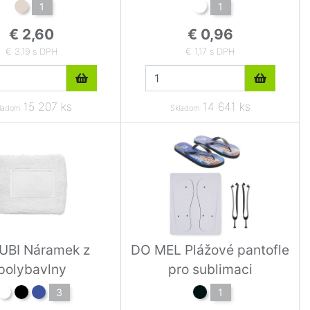
1
1
€ 2,60
€ 0,96
€ 3,19 s DPH
€ 1,17 s DPH
15 207 ks
14 641 ks
ladom
Skladom
UBI Náramek z
DO MEL Plážové pantofle
polybavlny
pro sublimaci
3
1