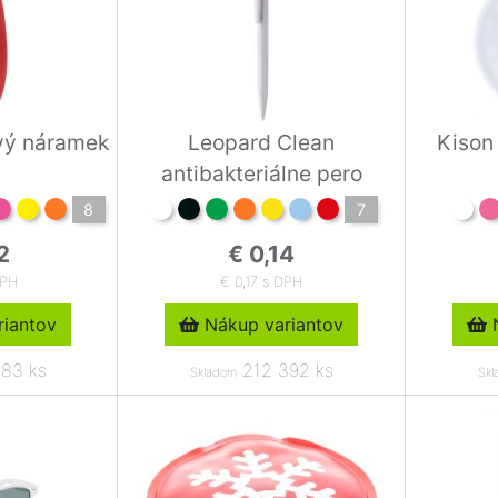
vý náramek
Leopard Clean
Kison 
antibakteriálne pero
8
7
2
€ 0,14
DPH
€ 0,17 s DPH
iantov
Nákup variantov
N
83 ks
212 392 ks
Skladom
Skl