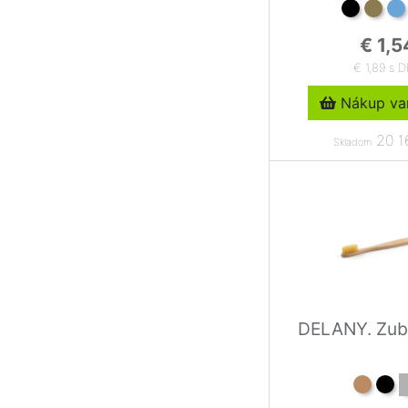
€ 1,5
€ 1,89 s 
Nákup var
20 1
Skladom
DELANY. Zub