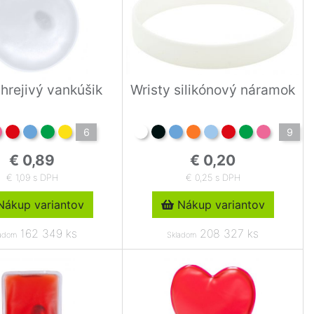
hrejivý vankúšik
Wristy silikónový náramok
6
9
€ 0,89
€ 0,20
€ 1,09 s DPH
€ 0,25 s DPH
ákup variantov
Nákup variantov
162 349 ks
208 327 ks
adom
Skladom