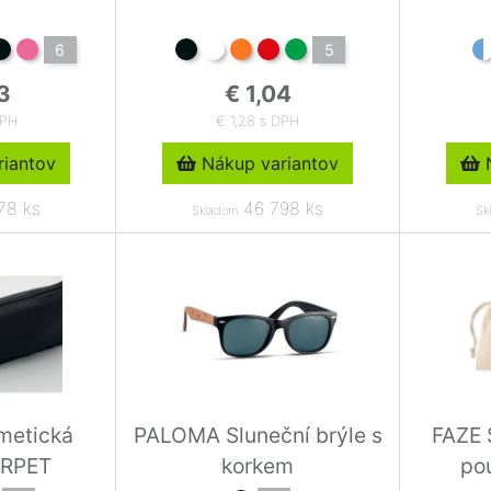
6
5
3
€ 1,04
DPH
€ 1,28 s DPH
iantov
Nákup variantov
N
78 ks
46 798 ks
Skladom
Sk
metická
PALOMA Sluneční brýle s
FAZE 
z RPET
korkem
pou