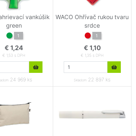
ahrievací vankúšik
WACO Ohřívač rukou tvaru
green
srdce
1
1
€ 1,24
€ 1,10
€ 1,53 s DPH
€ 1,35 s DPH
24 969 ks
22 897 ks
ladom
Skladom