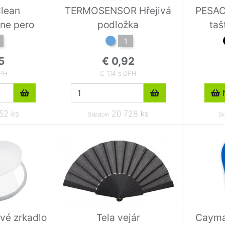
lean
TERMOSENSOR Hřejivá
PESAC
lne pero
podložka
taš
1
5
€ 0,92
DPH
€ 1,14 s DPH
N
52 ks
20 728 ks
Skladom
Sk
vé zrkadlo
Tela vejár
Cayma