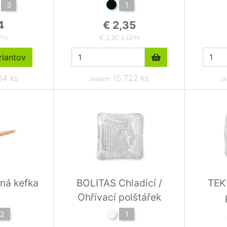
3
1
4
€ 2,35
DPH
€ 2,90 s DPH
iantov
64 ks
15 722 ks
Skladom
Sk
ná kefka
BOLITAS Chladící /
TEK
Ohřívací polštářek
2
1