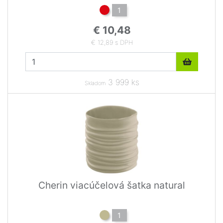
1
€ 10,48
€ 12,89 s DPH
3 999 ks
Skladom
Cherin viacúčelová šatka natural
1