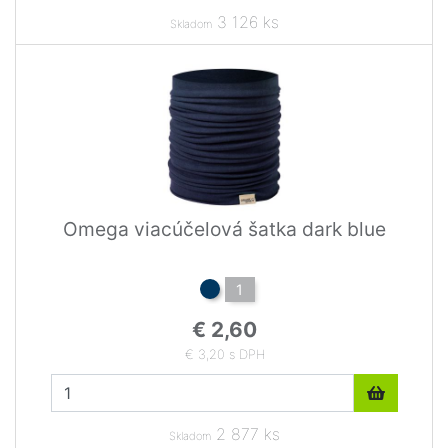
3 126 ks
Skladom
Omega viacúčelová šatka dark blue
1
€ 2,60
€ 3,20 s DPH
2 877 ks
Skladom