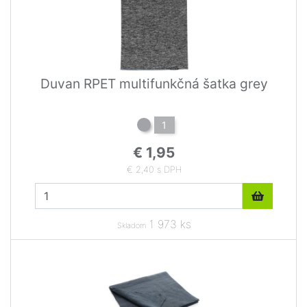
Duvan RPET multifunkčná šatka grey
1
€ 1,95
€ 2,40 s DPH
1 973 ks
Skladom