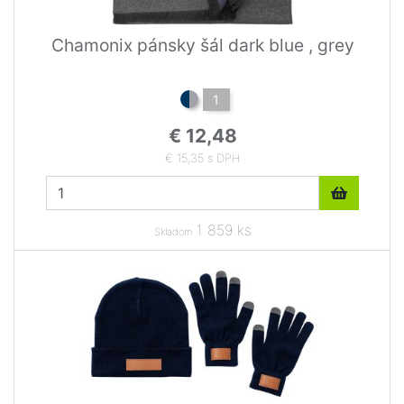
Chamonix pánsky šál dark blue , grey
1
€ 12,48
€ 15,35 s DPH
1 859 ks
Skladom