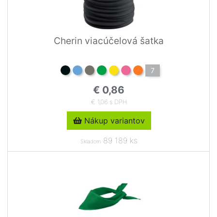
Cherin viacúčelová šatka
7
€ 0,86
€ 1,06 s DPH
Nákup variantov
89 189 ks
Skladom