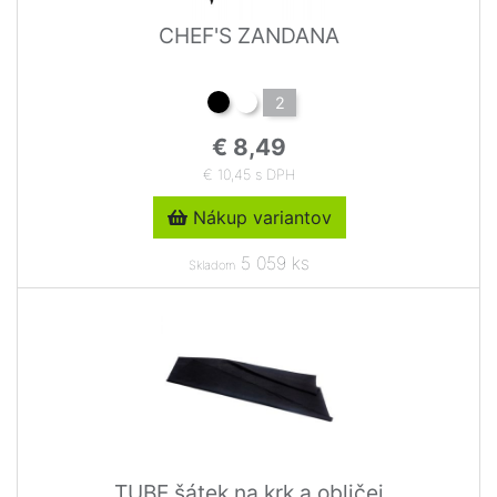
CHEF'S ZANDANA
2
€ 8,49
€ 10,45 s DPH
Nákup variantov
5 059 ks
Skladom
TUBE šátek na krk a obličej