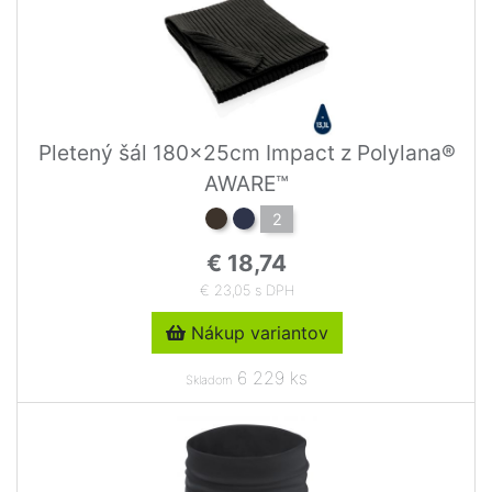
Pletený šál 180x25cm Impact z Polylana®
AWARE™
2
€ 18,74
€ 23,05 s DPH
Nákup variantov
6 229 ks
Skladom