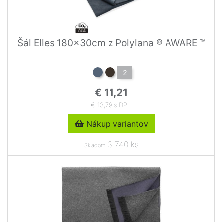
Šál Elles 180x30cm z Polylana ® AWARE ™
2
€ 11,21
€ 13,79 s DPH
Nákup variantov
3 740 ks
Skladom