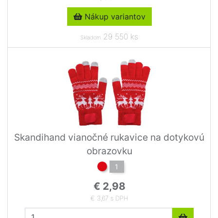
Nákup variantov
29 550 ks
Skladom
Skandihand vianočné rukavice na dotykovú
obrazovku
1
€ 2,98
€ 3,67 s DPH