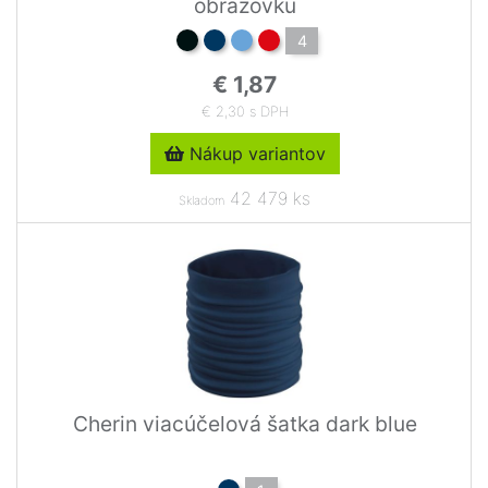
obrazovku
4
€ 1,87
€ 2,30 s DPH
Nákup variantov
42 479 ks
Skladom
Cherin viacúčelová šatka dark blue