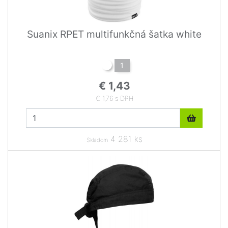
Suanix RPET multifunkčná šatka white
1
€ 1,43
€ 1,76 s DPH
4 281 ks
Skladom