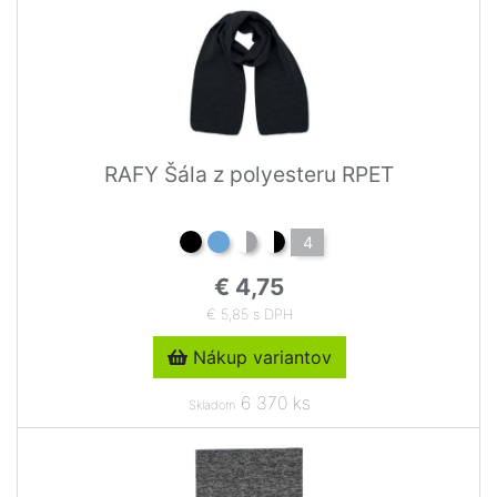
RAFY Šála z polyesteru RPET
4
€ 4,75
€ 5,85 s DPH
Nákup variantov
6 370 ks
Skladom