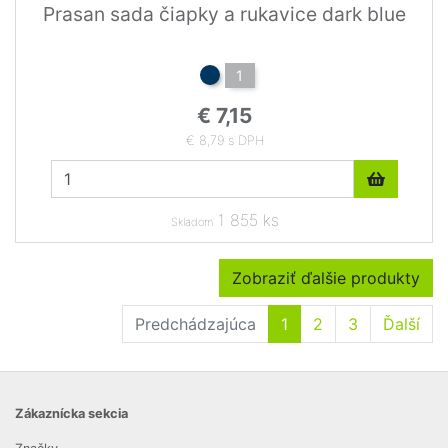
Prasan sada čiapky a rukavice dark blue
1
€ 7,15
€ 8,79 s DPH
1 855 ks
Skladom
Zobraziť ďalšie produkty
Predchádzajúca
1
2
3
Ďalší
Zákaznícka sekcia