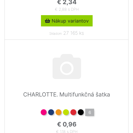
€ 2,34
€ 2,88 s DPH
Nákup variantov
27 165 ks
Skladom
CHARLOTTE. Multifunkčná šatka
6
€ 0,96
€ 1,18 s DPH