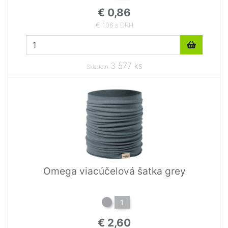
€ 0,86
€ 1,06 s DPH
3 577 ks
Skladom
Omega viacúčelová šatka grey
1
€ 2,60