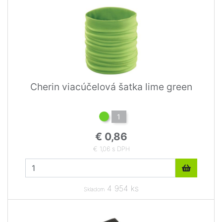
Cherin viacúčelová šatka lime green
1
€ 0,86
€ 1,06 s DPH
4 954 ks
Skladom