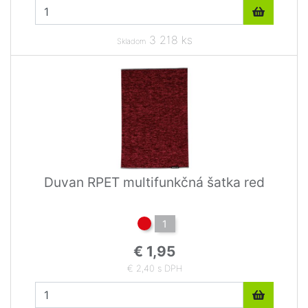
3 218 ks
Skladom
Duvan RPET multifunkčná šatka red
1
€ 1,95
€ 2,40 s DPH