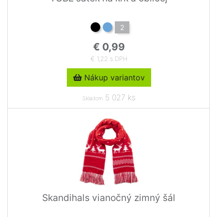
2
€ 0,99
€ 1,22 s DPH
Nákup variantov
5 027 ks
Skladom
Skandihals vianočný zimný šál