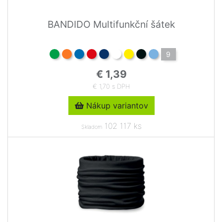
BANDIDO Multifunkční šátek
9
€ 1,39
€ 1,70 s DPH
Nákup variantov
102 117 ks
Skladom