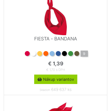
FIESTA - BANDANA
9
€ 1,39
€ 1,70 s DPH
Nákup variantov
649 637 ks
Skladom