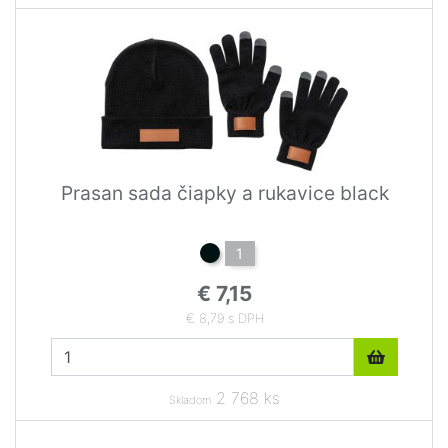
Prasan sada čiapky a rukavice black
1
€ 7,15
€ 8,79 s DPH
2 768 ks
Skladom