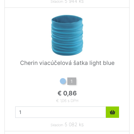
5 944 ks
Skladom
Cherin viacúčelová šatka light blue
1
€ 0,86
€ 1,06 s DPH
5 082 ks
Skladom