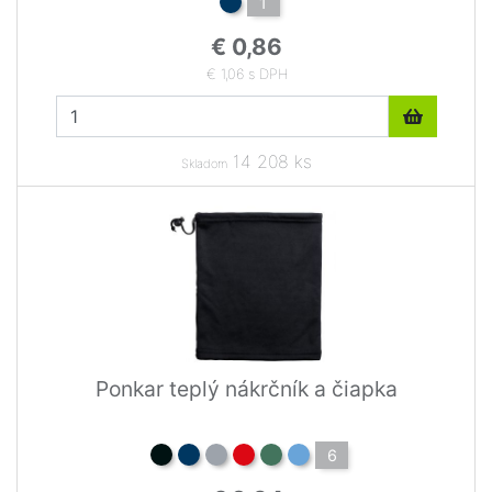
1
€ 0,86
€ 1,06 s DPH
14 208 ks
Skladom
Ponkar teplý nákrčník a čiapka
6