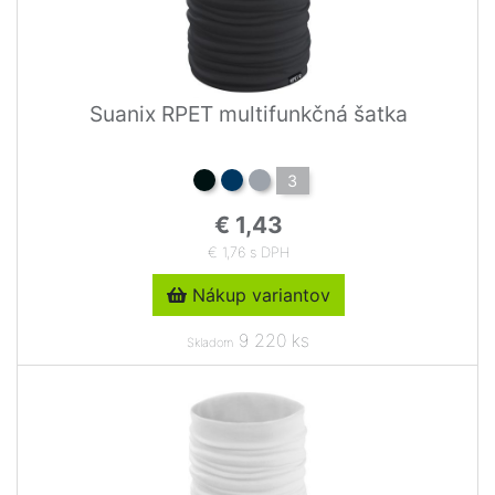
Suanix RPET multifunkčná šatka
3
€ 1,43
€ 1,76 s DPH
Nákup variantov
9 220 ks
Skladom