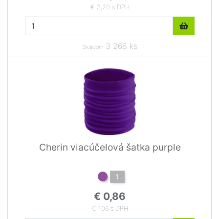
€ 3,20 s DPH
3 268 ks
Skladom
Cherin viacúčelová šatka purple
1
€ 0,86
€ 1,06 s DPH