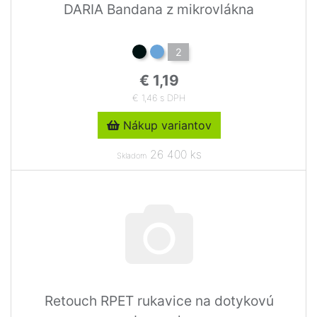
DARIA Bandana z mikrovlákna
2
€ 1,19
€ 1,46 s DPH
Nákup variantov
26 400 ks
Skladom
Retouch RPET rukavice na dotykovú