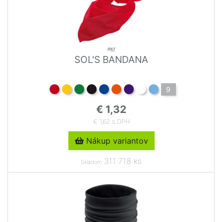
SOL'S BANDANA
9
€ 1,32
€ 1,62 s DPH
Nákup variantov
311 718 ks
Skladom