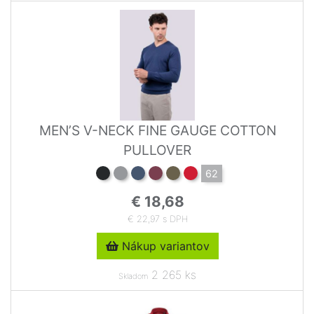
MEN’S V-NECK FINE GAUGE COTTON
PULLOVER
62
€ 18,68
€ 22,97 s DPH
Nákup variantov
2 265 ks
Skladom