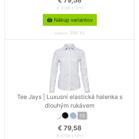
€ 79,58
€ 97,88 s DPH
Nákup variantov
394 ks
Skladom
Tee Jays | Luxusní elastická halenka s
dlouhým rukávem
13
€ 79,58
€ 97,88 s DPH