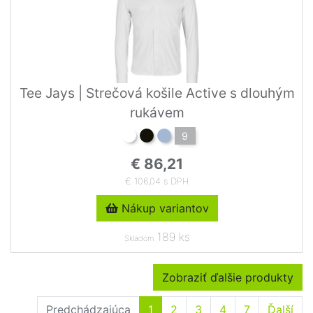
Tee Jays | Strečová košile Active s dlouhým
rukávem
9
€ 86,21
€ 106,04 s DPH
Nákup variantov
189 ks
Skladom
Zobraziť ďalšie produkty
Predchádzajúca
1
2
3
4
7
Ďalší