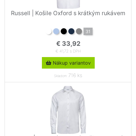
Russell | Košile Oxford s krátkým rukávem
31
€ 33,92
€ 41,72 s DPH
Nákup variantov
716 ks
Skladom