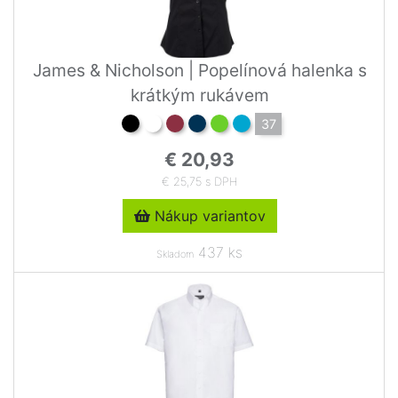
James & Nicholson | Popelínová halenka s
krátkým rukávem
37
€ 20,93
€ 25,75 s DPH
Nákup variantov
437 ks
Skladom