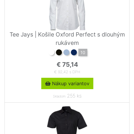
Tee Jays | Košile Oxford Perfect s dlouhým
rukávem
10
€ 75,14
€ 92,42 s DPH
Nákup variantov
255 ks
Skladom