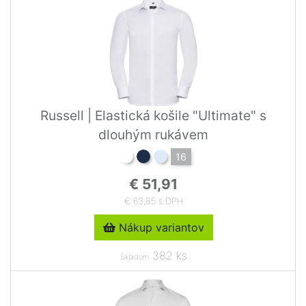
Russell | Elastická košile "Ultimate" s
dlouhým rukávem
16
€ 51,91
€ 63,85 s DPH
Nákup variantov
382 ks
Skladom