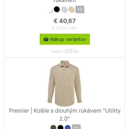
13
€ 40,67
€ 50,03 s DPH
Nákup variantov
209 ks
Skladom
Premier | Košile s dlouhým rukávem "Utility
2.0"
15