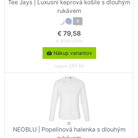
Tee Jays | Luxusní keprová košile s dlouhým
rukávem
9
€ 79,58
€ 97,88 s DPH
Nákup variantov
267 ks
Skladom
NEOBLU | Popelínová halenka s dlouhým
rukávem