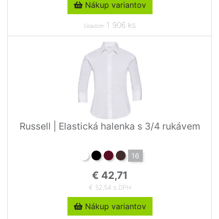
Nákup variantov
1 906 ks
Skladom
Russell | Elastická halenka s 3/4 rukávem
16
€ 42,71
€ 52,54 s DPH
Nákup variantov