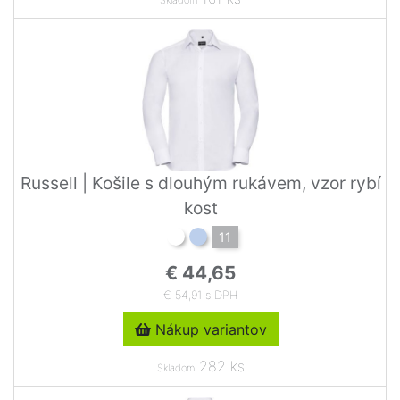
Russell | Košile s dlouhým rukávem, vzor rybí
kost
11
€ 44,65
€ 54,91 s DPH
Nákup variantov
282 ks
Skladom