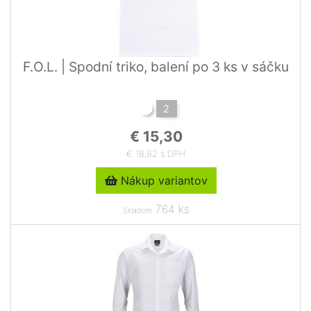
F.O.L. | Spodní triko, balení po 3 ks v sáčku
2
€ 15,30
€ 18,82 s DPH
Nákup variantov
764 ks
Skladom