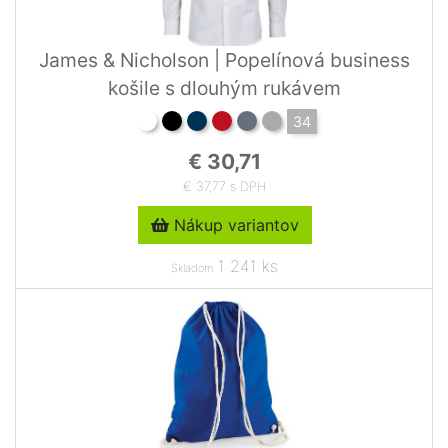
James & Nicholson | Popelínová business
košile s dlouhým rukávem
34
€ 30,71
€ 37,77 s DPH
Nákup variantov
1 241 ks
Skladom