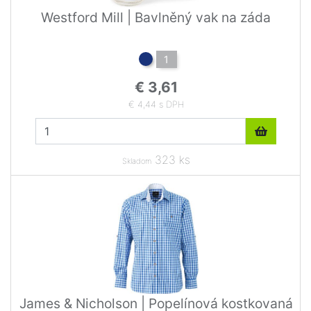
Westford Mill | Bavlněný vak na záda
1
€ 3,61
€ 4,44 s DPH
323 ks
Skladom
James & Nicholson | Popelínová kostkovaná