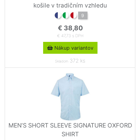
košile v tradičním vzhledu
9
€ 38,80
€ 47,73 s DPH
Nákup variantov
372 ks
Skladom
MEN’S SHORT SLEEVE SIGNATURE OXFORD
SHIRT