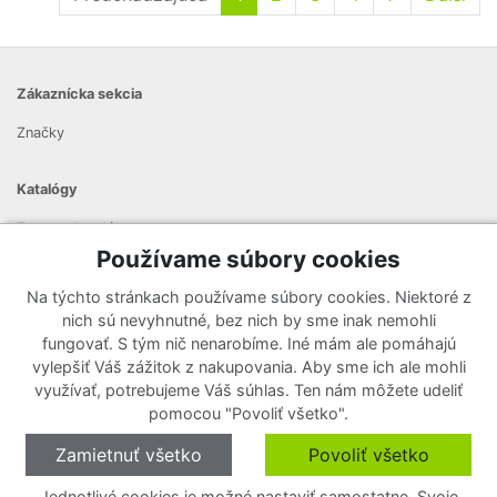
Zákaznícka sekcia
Značky
Katalógy
Zoznam katalógov
Používame súbory cookies
Prihlásiť sa k odberu noviniek
Na týchto stránkach používame súbory cookies. Niektoré z
Zaregistrujte sa k odberu nášho newslettera a nenechajte si
nich sú nevyhnutné, bez nich by sme inak nemohli
ujsť žiadne ponuky ani nové produkty.
fungovať. S tým nič nenarobíme. Iné mám ale pomáhajú
vylepšiť Váš zážitok z nakupovania. Aby sme ich ale mohli
využívať, potrebujeme Váš súhlas. Ten nám môžete udeliť
pomocou "Povoliť všetko".
Zamietnuť všetko
Povoliť všetko
Jednotlivé cookies je možné nastaviť samostatne. Svoje