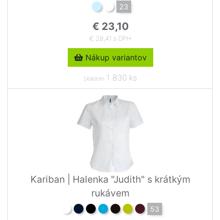
23
€ 23,10
€ 28,41 s DPH
Nákup variantov
1 830 ks
Skladom
Kariban | Halenka "Judith" s krátkým
rukávem
53