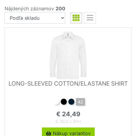
Nájdených záznamov
200
LONG-SLEEVED COTTON/ELASTANE SHIRT
42
€ 24,49
€ 30,12 s DPH
Nákup variantov