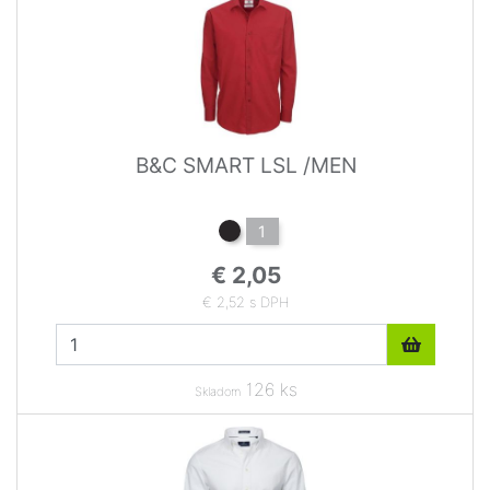
B&C SMART LSL /MEN
1
€ 2,05
€ 2,52 s DPH
126 ks
Skladom