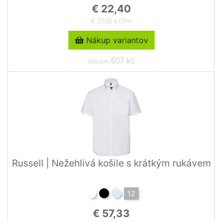
€ 22,40
€ 27,55 s DPH
Nákup variantov
607 ks
Skladom
Russell | Nežehlivá košile s krátkým rukávem
12
€ 57,33