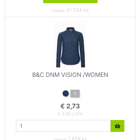
41 534 ks
Skladom
B&C DNM VISION /WOMEN
1
€ 2,73
€ 3,36 s DPH
1 659 ks
Skladom