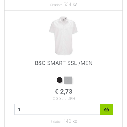
554 ks
Skladom
B&C SMART SSL /MEN
1
€ 2,73
€ 3,36 s DPH
140 ks
Skladom