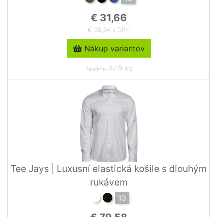
€ 31,66
€ 38,94 s DPH
Nákup variantov
449 ks
Skladom
Tee Jays | Luxusní elastická košile s dlouhým
rukávem
13