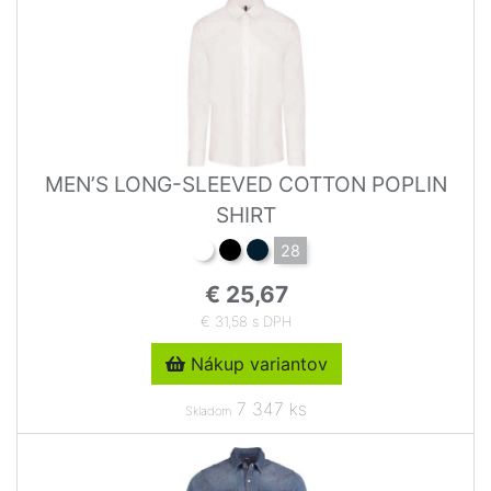
MEN’S LONG-SLEEVED COTTON POPLIN
SHIRT
28
€ 25,67
€ 31,58 s DPH
Nákup variantov
7 347 ks
Skladom