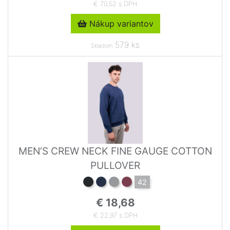
€ 70,52 s DPH
Nákup variantov
579 ks
Skladom
MEN’S CREW NECK FINE GAUGE COTTON
PULLOVER
42
€ 18,68
€ 22,97 s DPH