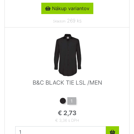
Nákup variantov
269 ks
Skladom
B&C BLACK TIE LSL /MEN
1
€ 2,73
€ 3,36 s DPH