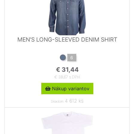
MEN'S LONG-SLEEVED DENIM SHIRT
6
€ 31,44
€ 38,67 s DPH
Nákup variantov
4 612 ks
Skladom