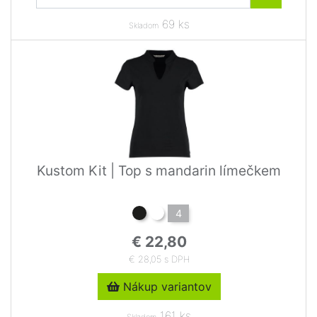
69 ks
Skladom
Kustom Kit | Top s mandarin límečkem
4
€ 22,80
€ 28,05 s DPH
Nákup variantov
161 ks
Skladom