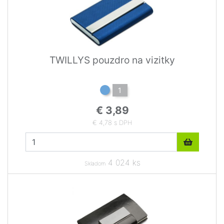
TWILLYS pouzdro na vizitky
1
€ 3,89
€ 4,78 s DPH
4 024 ks
Skladom