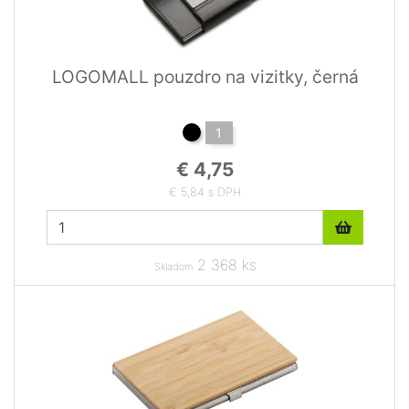
LOGOMALL pouzdro na vizitky, černá
1
€ 4,75
€ 5,84 s DPH
2 368 ks
Skladom