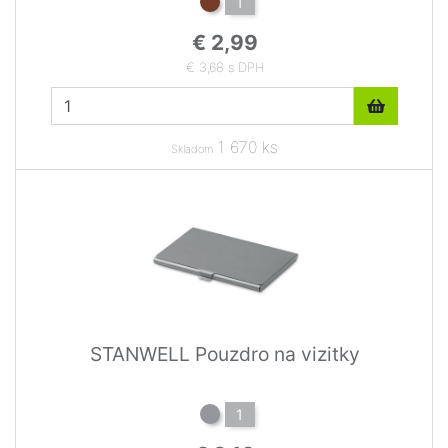
1
€ 2,99
€ 3,68 s DPH
1 670 ks
Skladom
STANWELL Pouzdro na vizitky
1