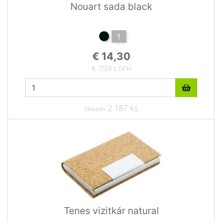
Nouart sada black
1
€ 14,30
€ 17,59 s DPH
2 187 ks
Skladom
Tenes vizitkár natural