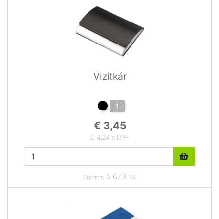
Vizitkár
1
€ 3,45
€ 4,24 s DPH
5 673 ks
Skladom