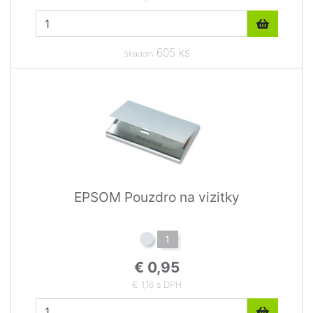
605 ks
Skladom
EPSOM Pouzdro na vizitky
1
€ 0,95
€ 1,16 s DPH