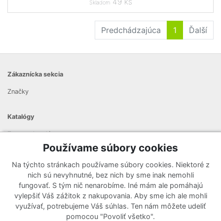
49 ks
Skladom
Predchádzajúca
1
Ďalší
Zákaznícka sekcia
Značky
Katalógy
Zoznam katalógov
Používame súbory cookies
Prihlásiť sa k odberu noviniek
Na týchto stránkach používame súbory cookies. Niektoré z
Zaregistrujte sa k odberu nášho newslettera a nenechajte si
nich sú nevyhnutné, bez nich by sme inak nemohli
ujsť žiadne ponuky ani nové produkty.
fungovať. S tým nič nenarobíme. Iné mám ale pomáhajú
vylepšiť Váš zážitok z nakupovania. Aby sme ich ale mohli
využívať, potrebujeme Váš súhlas. Ten nám môžete udeliť
pomocou "Povoliť všetko".