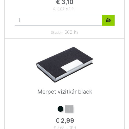
€ 3,10
€ 3,82 s DPH
662 ks
Skladom
Merpet vizitkár black
1
€ 2,99
€ 3,68 s DPH