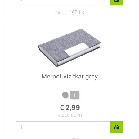
165 ks
Skladom
Merpet vizitkár grey
1
€ 2,99
€ 3,68 s DPH