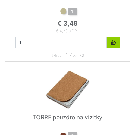
1
€ 3,49
€ 4,29 s DPH
1 737 ks
Skladom
TORRE pouzdro na vizitky