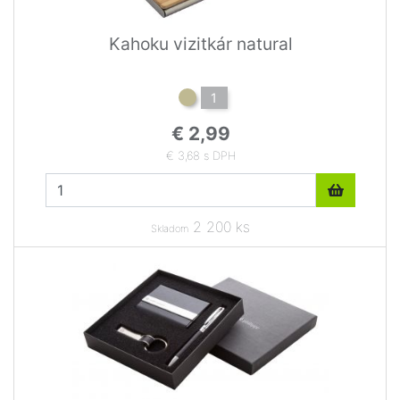
Kahoku vizitkár natural
1
€ 2,99
€ 3,68 s DPH
2 200 ks
Skladom