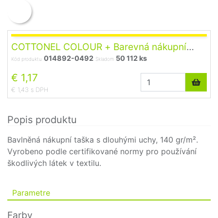
COTTONEL COLOUR + Barevná nákupní
014892-0492
50 112 ks
taška yellow
Kód produktu
Skladom
€ 1,17
€ 1,43 s DPH
Popis produktu
Bavlněná nákupní taška s dlouhými uchy, 140 gr/m².
Vyrobeno podle certifikované normy pro používání
škodlivých látek v textilu.
Parametre
Farby