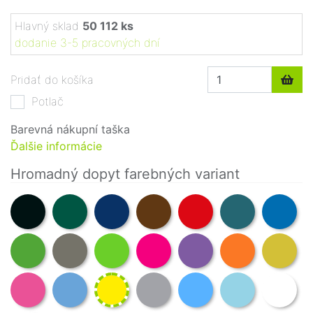
Hlavný sklad
50 112 ks
dodanie 3-5 pracovných dní
Pridať do košíka
Potlač
Barevná nákupní taška
Ďalšie informácie
Hromadný dopyt farebných variant