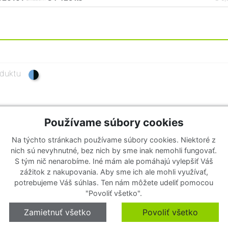
oduktu
ozmer
30×69×10 mm
Používame súbory cookies
Na týchto stránkach používame súbory cookies. Niektoré z
nich sú nevyhnutné, bez nich by sme inak nemohli fungovať.
S tým nič nenarobíme. Iné mám ale pomáhajú vylepšiť Váš
zážitok z nakupovania. Aby sme ich ale mohli využívať,
potrebujeme Váš súhlas. Ten nám môžete udeliť pomocou
dberu noviniek
"Povoliť všetko".
 k odberu nášho newslettera a nenechajte si ujsť žiadne
 produkty.
Zamietnuť všetko
Povoliť všetko