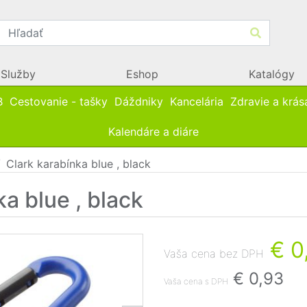
Služby
Eshop
Katalógy
B
Cestovanie - tašky
Dáždniky
Kancelária
Zdravie a krás
Kalendáre a diáre
Clark karabínka blue , black
a blue , black
€ 0
Vaša cena bez DPH
€ 0,93
Vaša cena s DPH