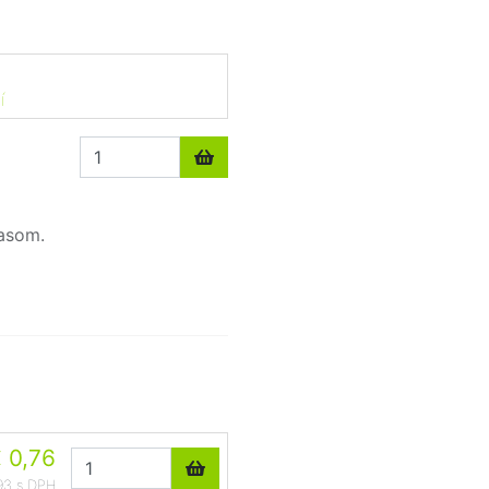
í
asom.
 0,76
93 s DPH