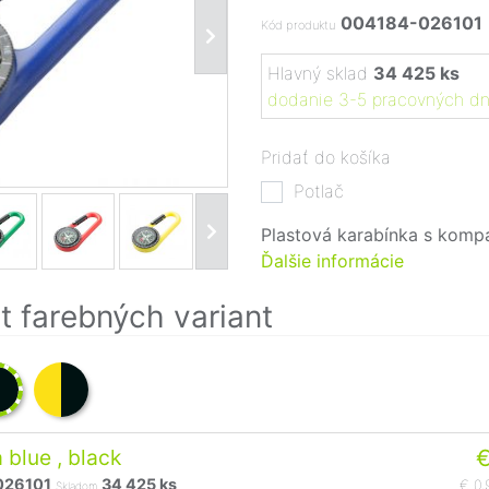
004184-026101
Kód produktu
Hlavný sklad
34 425 ks
dodanie 3-5 pracovných dn
Pridať do košíka
Potlač
Plastová karabínka s komp
Ďalšie informácie
 farebných variant
 blue , black
€
026101
34 425 ks
€ 0,
Skladom