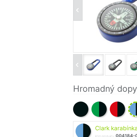
Hromadný dopyt
Clark karabínka
004184-
Kód produktu