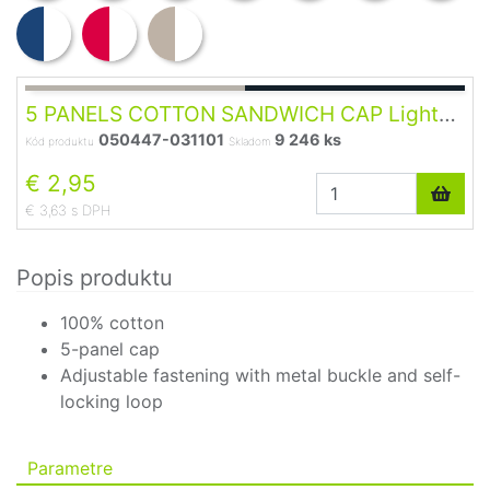
5 PANELS COTTON SANDWICH CAP Light
050447-031101
9 246 ks
Grey/Dark Grey U
Kód produktu
Skladom
€ 2,95
€ 3,63 s DPH
Popis produktu
100% cotton
5-panel cap
Adjustable fastening with metal buckle and self-
locking loop
Parametre