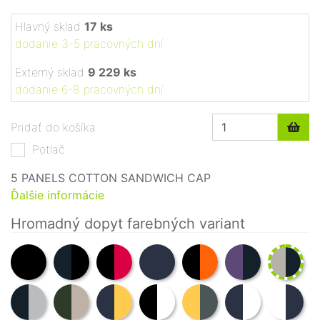
Hlavný sklad
17 ks
dodanie 3-5 pracovných dní
Externý sklad
9 229 ks
dodanie 6-8 pracovných dní
Pridať do košíka
Potlač
5 PANELS COTTON SANDWICH CAP
Ďalšie informácie
Hromadný dopyt farebných variant