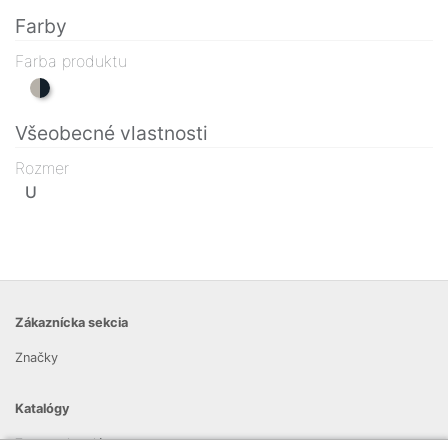
Farby
Farba produktu
Všeobecné vlastnosti
Rozmer
U
Zákaznícka sekcia
Značky
Katalógy
Zoznam katalógov