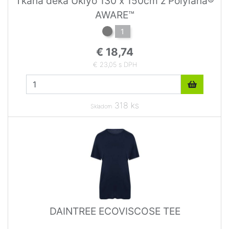
Tkaná deka Ukiyo 130 x 150cm z Polylana®
AWARE™
1
€ 18,74
€ 23,05 s DPH
318 ks
Skladom
DAINTREE ECOVISCOSE TEE