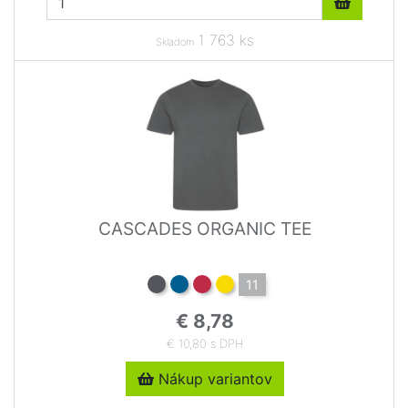
1 763 ks
Skladom
CASCADES ORGANIC TEE
11
€ 8,78
€ 10,80 s DPH
Nákup variantov