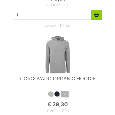
€ 10,69 s DPH
262 ks
Skladom
CORCOVADO ORGANIC HOODIE
7
€ 29,30
€ 36,04 s DPH