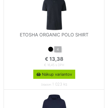
ETOSHA ORGANIC POLO SHIRT
4
€ 13,38
€ 16,45 s DPH
Nákup variantov
1 023 ks
Skladom