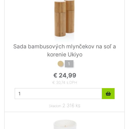
Sada bambusových mlynčekov na soľ a
korenie Ukiyo
1
€ 24,99
€ 30,74 s DPH
2 316 ks
Skladom