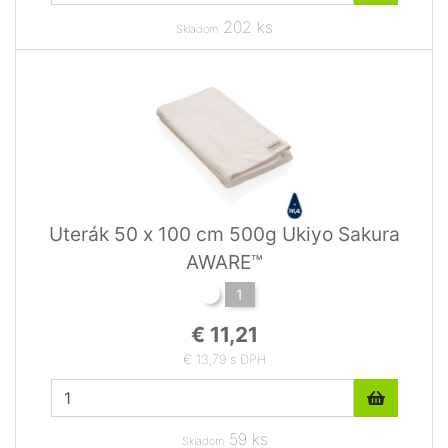
202 ks
Skladom
Uterák 50 x 100 cm 500g Ukiyo Sakura
AWARE™
1
€ 11,21
€ 13,79 s DPH
59 ks
Skladom