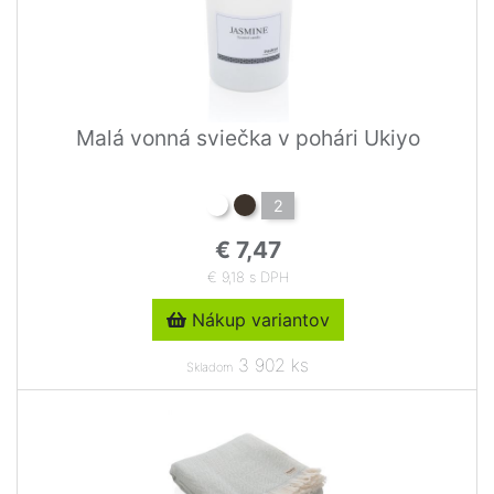
Malá vonná sviečka v pohári Ukiyo
2
€ 7,47
€ 9,18 s DPH
Nákup variantov
3 902 ks
Skladom