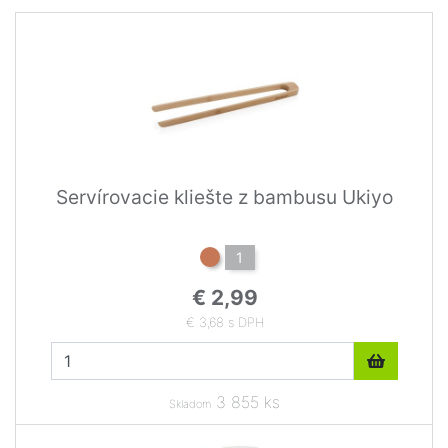
Servírovacie kliešte z bambusu Ukiyo
1
€ 2,99
€ 3,68 s DPH
3 855 ks
Skladom