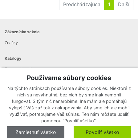
Predchádzajúca
1
Ďalší
Zákaznícka sekcia
Značky
Katalógy
Zoznam katalógov
Používame súbory cookies
Prihlásiť sa k odberu noviniek
Na týchto stránkach používame súbory cookies. Niektoré z
Zaregistrujte sa k odberu nášho newslettera a nenechajte si
nich sú nevyhnutné, bez nich by sme inak nemohli
ujsť žiadne ponuky ani nové produkty.
fungovať. S tým nič nenarobíme. Iné mám ale pomáhajú
vylepšiť Váš zážitok z nakupovania. Aby sme ich ale mohli
využívať, potrebujeme Váš súhlas. Ten nám môžete udeliť
pomocou "Povoliť všetko".
Zamietnuť všetko
Povoliť všetko