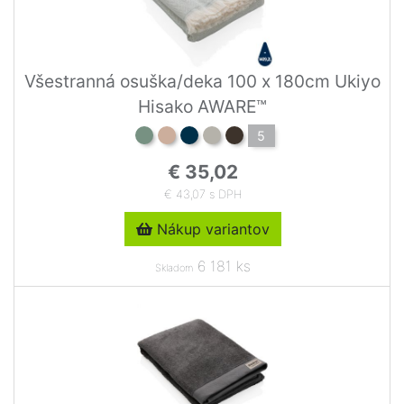
Všestranná osuška/deka 100 x 180cm Ukiyo
Hisako AWARE™
5
€ 35,02
€ 43,07 s DPH
Nákup variantov
6 181 ks
Skladom