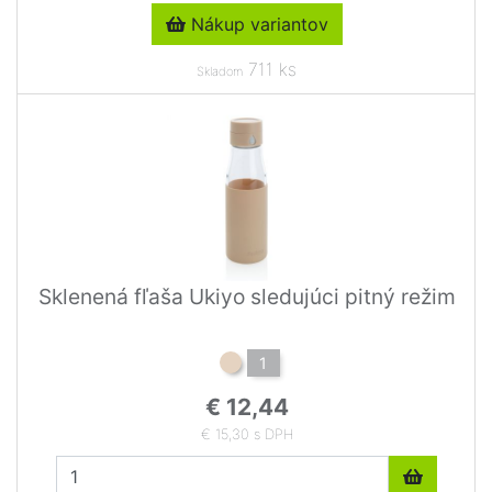
Nákup variantov
711 ks
Skladom
Sklenená fľaša Ukiyo sledujúci pitný režim
1
€ 12,44
€ 15,30 s DPH