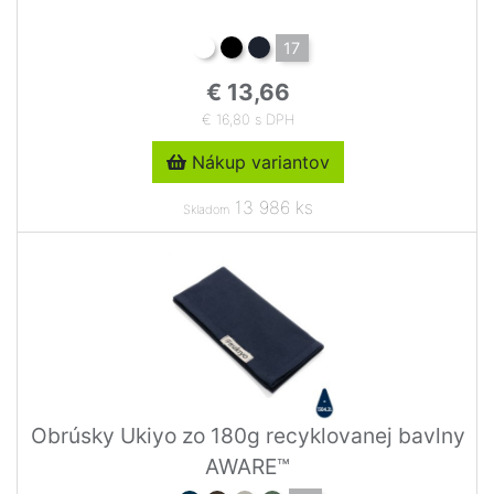
17
€ 13,66
€ 16,80 s DPH
Nákup variantov
13 986 ks
Skladom
Obrúsky Ukiyo zo 180g recyklovanej bavlny
AWARE™