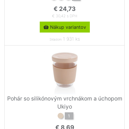
€ 24,73
€ 30,42 s DPH
Nákup variantov
1 931 ks
Skladom
Pohár so silikónovým vrchnákom a úchopom
Ukiyo
1
€ 8,69