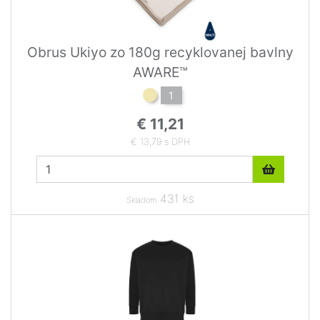
Obrus Ukiyo zo 180g recyklovanej bavlny
AWARE™
1
€ 11,21
€ 13,79 s DPH
431 ks
Skladom