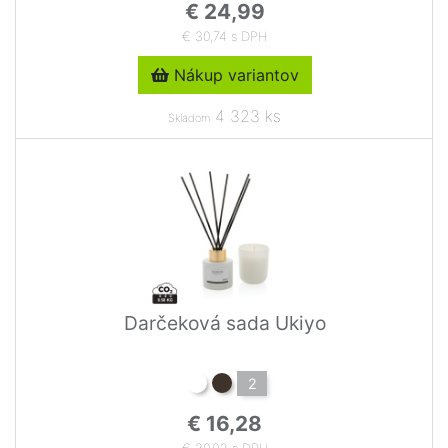
€ 24,99
€ 30,74 s DPH
Nákup variantov
4 323 ks
Skladom
Darčeková sada Ukiyo
2
€ 16,28