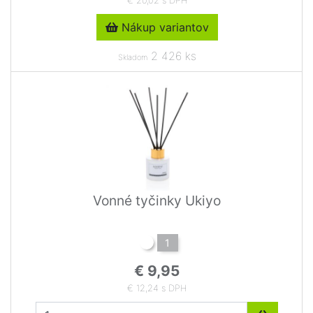
€ 20,02 s DPH
Nákup variantov
2 426 ks
Skladom
Vonné tyčinky Ukiyo
1
€ 9,95
€ 12,24 s DPH