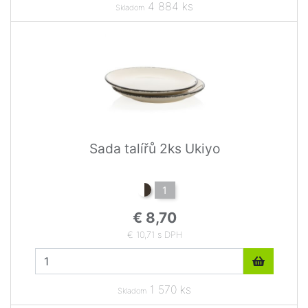
4 884 ks
Skladom
Sada talířů 2ks Ukiyo
1
€ 8,70
€ 10,71 s DPH
1 570 ks
Skladom