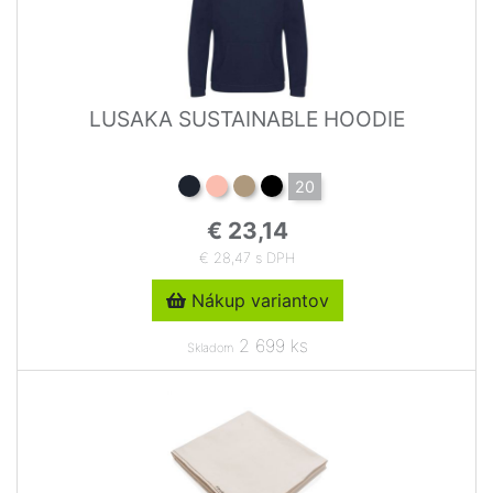
LUSAKA SUSTAINABLE HOODIE
20
€ 23,14
€ 28,47 s DPH
Nákup variantov
2 699 ks
Skladom