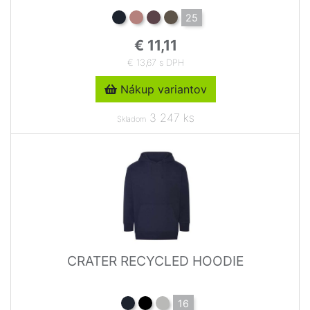
25
€ 11,11
€ 13,67 s DPH
Nákup variantov
3 247 ks
Skladom
CRATER RECYCLED HOODIE
16