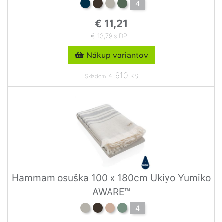
4
€ 11,21
€ 13,79 s DPH
Nákup variantov
4 910 ks
Skladom
Hammam osuška 100 x 180cm Ukiyo Yumiko
AWARE™
4