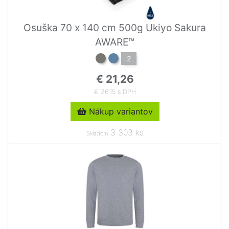
Osuška 70 x 140 cm 500g Ukiyo Sakura
AWARE™
2
€ 21,26
€ 26,15 s DPH
Nákup variantov
3 303 ks
Skladom