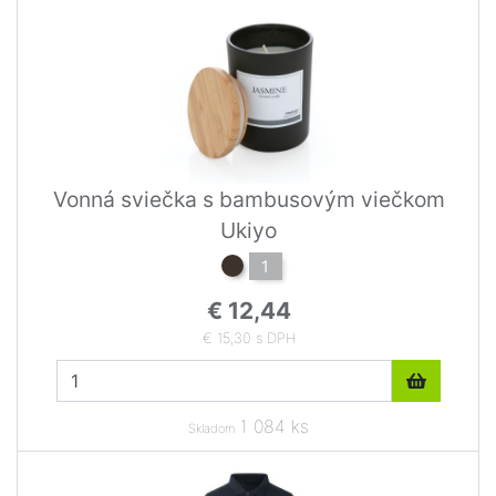
Vonná sviečka s bambusovým viečkom
Ukiyo
1
€ 12,44
€ 15,30 s DPH
1 084 ks
Skladom