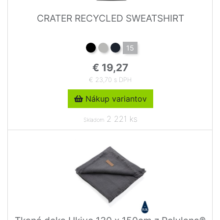
CRATER RECYCLED SWEATSHIRT
15
€ 19,27
€ 23,70 s DPH
Nákup variantov
2 221 ks
Skladom