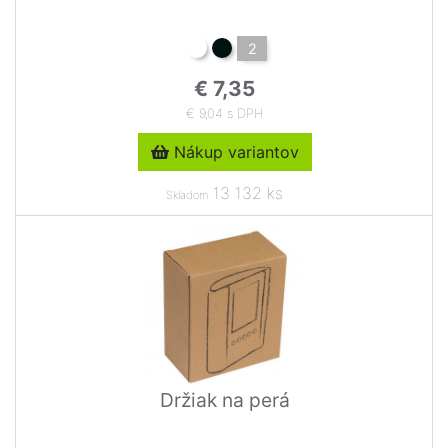
2
€ 7,35
€ 9,04 s DPH
Nákup variantov
13 132 ks
Skladom
Držiak na perá