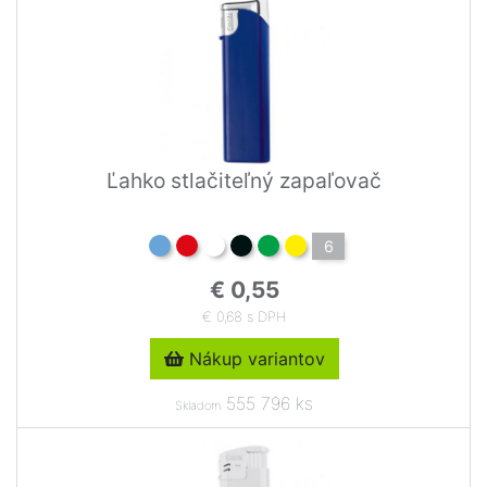
Ľahko stlačiteľný zapaľovač
6
€ 0,55
€ 0,68 s DPH
Nákup variantov
555 796 ks
Skladom