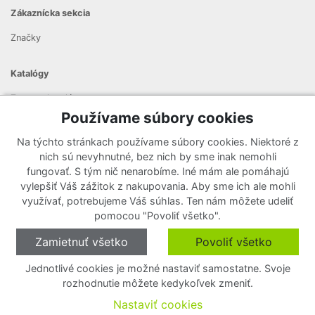
Zákaznícka sekcia
Značky
Katalógy
Zoznam katalógov
Používame súbory cookies
Prihlásiť sa k odberu noviniek
Na týchto stránkach používame súbory cookies. Niektoré z
Zaregistrujte sa k odberu nášho newslettera a nenechajte si
nich sú nevyhnutné, bez nich by sme inak nemohli
ujsť žiadne ponuky ani nové produkty.
fungovať. S tým nič nenarobíme. Iné mám ale pomáhajú
vylepšiť Váš zážitok z nakupovania. Aby sme ich ale mohli
využívať, potrebujeme Váš súhlas. Ten nám môžete udeliť
pomocou "Povoliť všetko".
Zamietnuť všetko
Povoliť všetko
Jednotlivé cookies je možné nastaviť samostatne. Svoje
rozhodnutie môžete kedykoľvek zmeniť.
O cookies
Nastavenie cookies
Nastaviť cookies
Copyright © 2020 - 2026
•
Created by
JP-WebShop
.