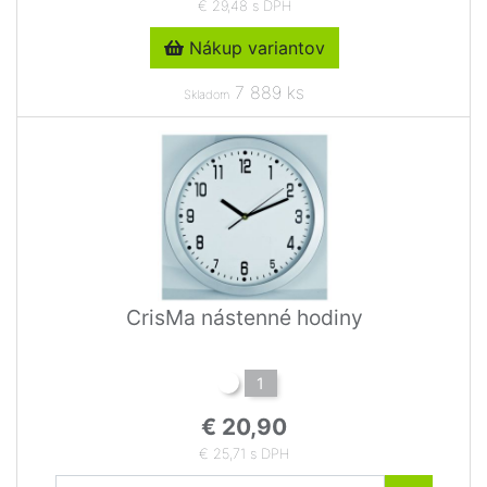
€ 29,48 s DPH
Nákup variantov
7 889 ks
Skladom
CrisMa nástenné hodiny
1
€ 20,90
€ 25,71 s DPH