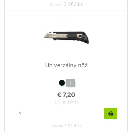
3 262 ks
Skladom
Univerzálny nôž
1
€ 7,20
€ 8,86 s DPH
1 306 ks
Skladom