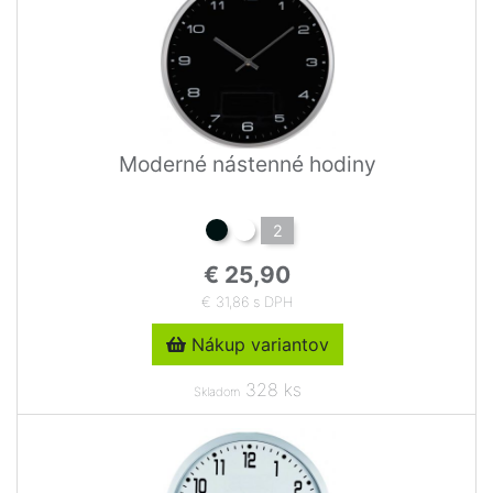
Moderné nástenné hodiny
2
€ 25,90
€ 31,86 s DPH
Nákup variantov
328 ks
Skladom