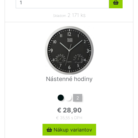
2 171 ks
Skladom
Nástenné hodiny
2
€ 28,90
€ 35,55 s DPH
Nákup variantov