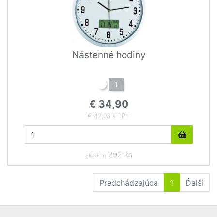
Nástenné hodiny
1
€ 34,90
€ 42,93 s DPH
292 ks
Skladom
Predchádzajúca
1
Ďalší