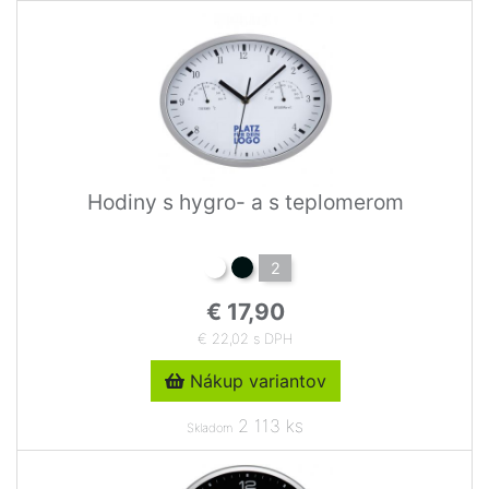
Hodiny s hygro- a s teplomerom
2
€ 17,90
€ 22,02 s DPH
Nákup variantov
2 113 ks
Skladom