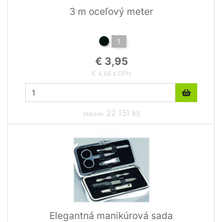
3 m oceľový meter
1
€ 3,95
€ 4,86 s DPH
22 151 ks
Skladom
Elegantná manikúrová sada