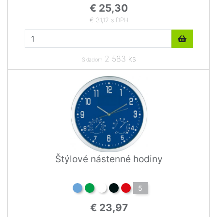
€ 25,30
€ 31,12 s DPH
2 583 ks
Skladom
Štýlové nástenné hodiny
5
€ 23,97