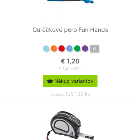
Guľôčkové pero Fun Hands
6
€ 1,20
€ 1,48 s DPH
Nákup variantov
136 138 ks
Skladom