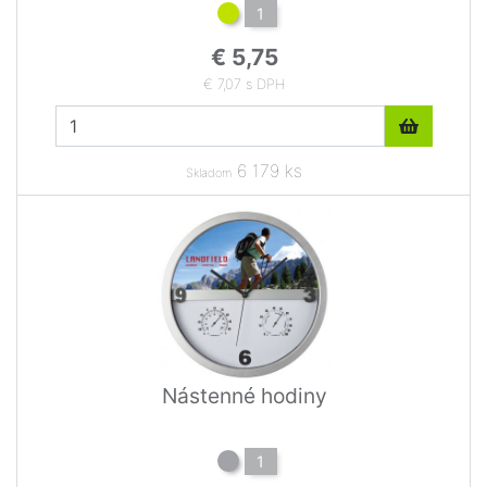
1
€ 5,75
€ 7,07 s DPH
6 179 ks
Skladom
Nástenné hodiny
1