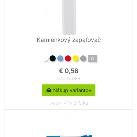
Kamienkový zapaľovač
6
€ 0,58
€ 0,71 s DPH
Nákup variantov
415 079 ks
Skladom