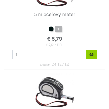
5 m oceľový meter
1
€ 5,79
€ 7,12 s DPH
24 127 ks
Skladom