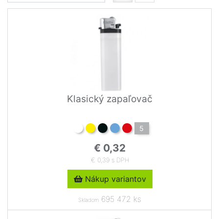
Klasický zapaľovač
5
€ 0,32
€ 0,39 s DPH
Nákup variantov
695 472 ks
Skladom